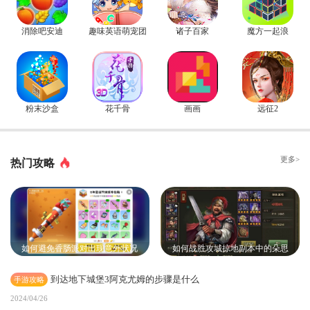
消除吧安迪
趣味英语萌宠团
诸子百家
魔方一起浪
粉末沙盒
花千骨
画画
远征2
更多>
热门攻略
如何避免香肠派对出现意外状况
如何战胜攻城掠地副本中的朵思
到达地下城堡3阿克尤姆的步骤是什么
手游攻略
2024/04/26