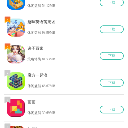
下
载
休闲益智 54.12MB
2
趣味英语萌宠团
下
载
休闲益智 93.99MB
3
诸子百家
下
载
策略塔防 81.53MB
4
魔方一起浪
下
载
休闲益智 66.67MB
5
画画
下
载
休闲益智 30.69MB
6