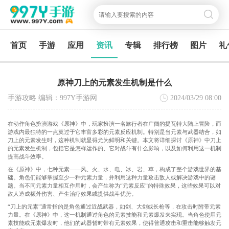
首页
手游
应用
资讯
专辑
排行榜
图片
礼
原神刀上的元素发生机制是什么
手游攻略 编辑：997Y手游网
2024/03/29
08:00
在动作角色扮演游戏《原神》中，玩家扮演一名旅行者在广阔的提瓦特大陆上冒险，而
游戏内最独特的一点莫过于它丰富多彩的元素反应机制。特别是当元素与武器结合，如
刀上的元素发生时，这种机制就显得尤为鲜明和关键。本文将详细探讨《原神》中刀上
的元素发生机制，包括它是怎样运作的、它对战斗有什么影响，以及如何利用这一机制
提高战斗效率。
在《原神》中，七种元素——风、火、水、电、冰、岩、草，构成了整个游戏世界的基
础。角色们能够掌握至少一种元素力量，并利用这种力量攻击敌人或解决游戏中的谜
题。当不同元素力量相互作用时，会产生称为“元素反应”的特殊效果，这些效果可以对
敌人造成额外伤害、产生治疗效果或提供战斗优势。
“刀上的元素”通常指的是角色通过近战武器，如剑、大剑或长枪等，在攻击时附带元素
力量。在《原神》中，这一机制通过角色的元素技能和元素爆发来实现。当角色使用元
素技能或元素爆发时，他们的武器暂时带有元素效果，使得普通攻击和重击能够触发元