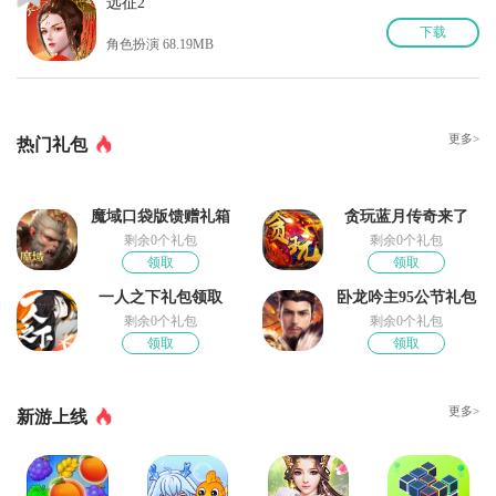
远征2
下
载
角色扮演 68.19MB
更多>
热门礼包
魔域口袋版馈赠礼箱
贪玩蓝月传奇来了
剩余0个礼包
剩余0个礼包
领取
领取
一人之下礼包领取
卧龙吟主95公节礼包
剩余0个礼包
剩余0个礼包
领取
领取
更多>
新游上线