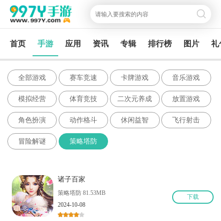
首页
手游
应用
资讯
专辑
排行榜
图片
礼
全部游戏
赛车竞速
卡牌游戏
音乐游戏
模拟经营
体育竞技
二次元养成
放置游戏
角色扮演
动作格斗
休闲益智
飞行射击
冒险解谜
策略塔防
诸子百家
策略塔防 81.53MB
下
载
2024-10-08