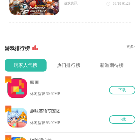
游戏资讯
03/18
01:29
更多>
游戏排行榜
玩家人气榜
热门排行榜
新游期待榜
1
1
画画
下
载
休闲益智 30.69MB
2
2
趣味英语萌宠团
下
载
休闲益智 93.99MB
3
3