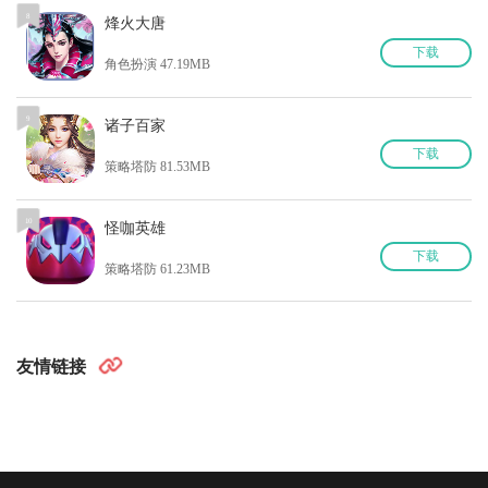
8
8
烽火大唐
下
载
角色扮演 47.19MB
9
9
诸子百家
下
载
策略塔防 81.53MB
10
10
怪咖英雄
下
载
策略塔防 61.23MB
友情链接