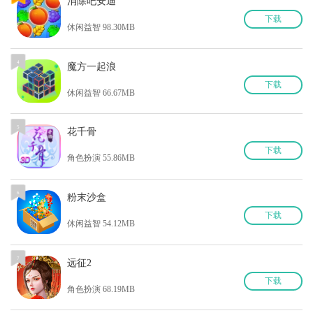
消除吧安迪
下
载
休闲益智 98.30MB
4
4
魔方一起浪
下
载
休闲益智 66.67MB
5
5
花千骨
下
载
角色扮演 55.86MB
6
6
粉末沙盒
下
载
休闲益智 54.12MB
7
7
远征2
下
载
角色扮演 68.19MB