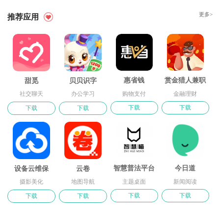
更多>
推荐应用
任务攻略
格斗之心游戏攻略,安卓版《战斗之心：传承》如何
安之若命游
修改属性点？
惠省钱
赏金猎人兼职
甜觅
贝贝识字
购物支付
金融理财
社交聊天
办公学习
玩？
灯塔 游戏攻略,逃离密室2 — 灯塔 攻略
下
载
下
载
下
载
下
载
智慧普法平台
今日道
设备云维保
云卷
主题桌面
新闻阅读
摄影美化
地图导航
下
载
下
载
下
载
下
载