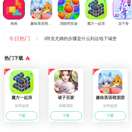
画画
趣味英语萌宠团
消除吧安迪
魔方一起浪
花千骨
今日热门
阿克尤姆的步骤是什么到达地下城堡3
热门下
载
1
1
1
魔方一起浪
诸子百家
趣味英语萌宠团
休闲益智
策略塔防
休闲益智
下
载
下
载
下
载