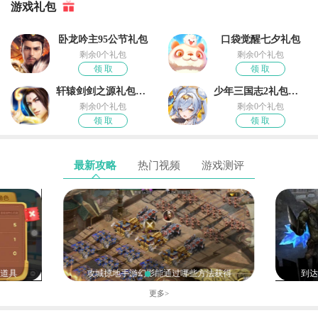
游戏礼包
卧龙吟主95公节礼包
口袋觉醒七夕礼包
剩余0个礼包
剩余0个礼包
领 取
领 取
轩辕剑剑之源礼包领取
少年三国志2礼包奖励
剩余0个礼包
剩余0个礼包
领 取
领 取
最新攻略
热门视频
游戏测评
的道具
攻城掠地手游幻影能通过哪些方法获得
到达
更多>