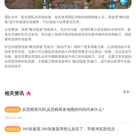
团队合作：配合团队的其他技能，如先使用团队控制技能限制敌人后，再使用"幽光隐
遁"进行快速接近或撤离，可以使战斗结果更加完美。
注意事项：虽然"幽光隐遁"技能强大，但并非无敌。使用时要注意技能的冷却时间，避
免在关键时刻无法发动。部分敌人技能可能对隐形状态的玩家有额外的侦测能力，因此
要有选择性地使用。
怀光的隐形技能"幽光隐遁"无疑为《诛仙手游》增加了更多策略元素，让游戏的战斗更
加多变和丰富。玩家们可以根据具体的战斗环境和需要灵活运用这一技能，无论是攻守
转换、敌后突袭还是团队合作中都能显著提升自己的作战能力。但是，也要注意技能的
合理使用和时机把握，才能最大限度地发挥出"幽光隐遁"的威力，成为诛仙世界中名副
其实的高手。
更多>
相关资讯
反恐精英代码,反恐精英各地图的代码代表什么?
游戏资讯
2024-02-06
360加速器,360加速器突然么反应了，导致浏览器也没反应了怎么办
游戏资讯