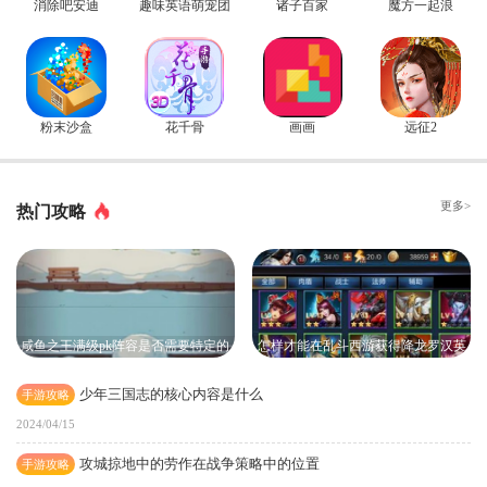
消除吧安迪
趣味英语萌宠团
诸子百家
魔方一起浪
粉末沙盒
花千骨
画画
远征2
更多>
热门攻略
咸鱼之王满级pk阵容是否需要特定的
怎样才能在乱斗西游获得降龙罗汉英
装备
雄角色
少年三国志的核心内容是什么
手游攻略
2024/04/15
攻城掠地中的劳作在战争策略中的位置
手游攻略