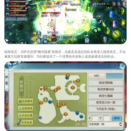
隐形状态：当怀光启用"幽光隐遁"技能后，玩家及其选定的队友将进入隐形状态，不会
被敌方玩家直接看到，为玩家提供了一个优秀的先发制人或是躲避追击的机会。