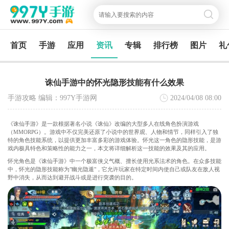
首页
手游
应用
资讯
专辑
排行榜
图片
礼
诛仙手游中的怀光隐形技能有什么效果
手游攻略 编辑：997Y手游网
2024/04/08
08:00
《诛仙手游》是一款根据著名小说《诛仙》改编的大型多人在线角色扮演游戏
（MMORPG）。游戏中不仅完美还原了小说中的世界观、人物和情节，同样引入了独
特的角色技能系统，以提供更加丰富多彩的游戏体验。怀光这一角色的隐形技能，是游
戏内极具特色和策略性的能力之一，本文将详细解析这一技能的效果及其的应用。
怀光角色是《诛仙手游》中一个极富侠义气概、擅长使用光系法术的角色。在众多技能
中，怀光的隐形技能称为"幽光隐遁"，它允许玩家在特定时间内使自己或队友在敌人视
野中消失，从而达到避开战斗或是进行突袭的目的。