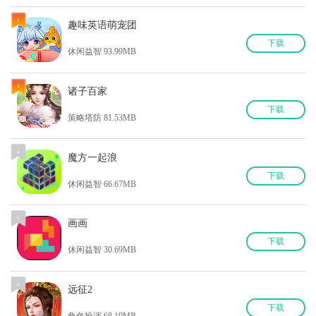
2
趣味英语萌宠团
下
载
休闲益智 93.99MB
3
诸子百家
下
载
策略塔防 81.53MB
4
魔方一起浪
下
载
休闲益智 66.67MB
5
画画
下
载
休闲益智 30.69MB
6
远征2
下
载
角色扮演 68.19MB