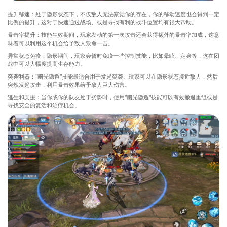
提升移速：处于隐形状态下，不仅敌人无法察觉你的存在，你的移动速度也会得到一定
比例的提升，这对于快速通过战场、或是寻找有利的战斗位置均有很大帮助。
暴击率提升：技能生效期间，玩家发动的第一次攻击还会获得额外的暴击率加成，这意
味着可以利用这个机会给予敌人致命一击。
异常状态免疫：隐形期间，玩家会暂时免疫一些控制技能，比如晕眩、定身等，这在团
战中可以大幅度提高生存能力。
突袭利器："幽光隐遁"技能最适合用于发起突袭。玩家可以在隐形状态接近敌人，然后
突然发起攻击，利用暴击效果给予敌人巨大伤害。
逃生和支援：当你或你的队友处于劣势时，使用"幽光隐遁"技能可以有效撤退重组或是
寻找安全的复活和治疗机会。