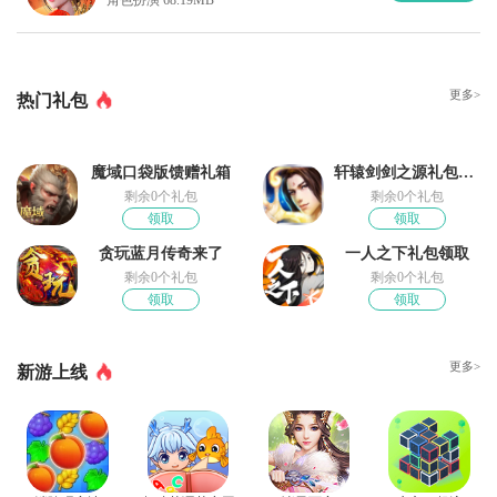
更多>
热门礼包
魔域口袋版馈赠礼箱
轩辕剑剑之源礼包领取
剩余0个礼包
剩余0个礼包
领取
领取
贪玩蓝月传奇来了
一人之下礼包领取
剩余0个礼包
剩余0个礼包
领取
领取
更多>
新游上线