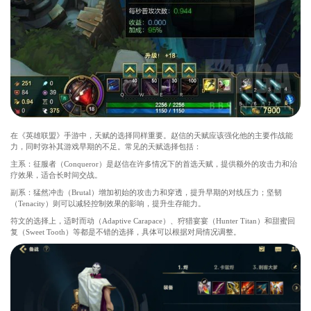
在《英雄联盟》手游中，天赋的选择同样重要。赵信的天赋应该强化他的主要作战能
力，同时弥补其游戏早期的不足。常见的天赋选择包括：
主系：征服者（Conqueror）是赵信在许多情况下的首选天赋，提供额外的攻击力和治
疗效果，适合长时间交战。
副系：猛然冲击（Brutal）增加初始的攻击力和穿透，提升早期的对线压力；坚韧
（Tenacity）则可以减轻控制效果的影响，提升生存能力。
符文的选择上，适时而动（Adaptive Carapace）、狩猎宴宴（Hunter Titan）和甜蜜回
复（Sweet Tooth）等都是不错的选择，具体可以根据对局情况调整。