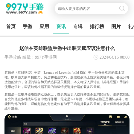
首页
手游
应用
资讯
专辑
排行榜
图片
礼
赵信在英雄联盟手游中出装天赋应该注意什么
手游攻略 编辑：997Y手游网
2024/04/16
08:00
赵信是《英雄联盟》手游（League of Legends: Wild Rift）中一位备受欢迎的战士英
雄。以其强大的单挑能力、突进和逃生技巧，赵信在战场上扮演着关键角色。要充分释
放他的潜力，合理的装备和天赋选择至关重要。本文将深入探讨在《英雄联盟》手游中
使用赵信时，应该如何根据不同的游戏情况选择合适的装备和天赋。
赵信是一位极具侵略性的近战战士，擅长快速切入敌阵并击杀脆弱的目标。他的技能配
合允许他在多种战斗场合中发挥作用，无论是1v1单挑、小规模碰撞还是团队战斗，都
能找到他的身影。理解赵信的角色定位有助于正确选择装备和天赋，最大程度地发挥其
战斗潜能。