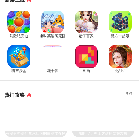
消除吧安迪
趣味英语萌宠团
诸子百家
魔方一起浪
粉末沙盒
花千骨
画画
远征2
更多>
热门攻略
有没有办法把摩尔庄园的白鲸放在树
如何促进率土之滨的繁荣发展
顶上