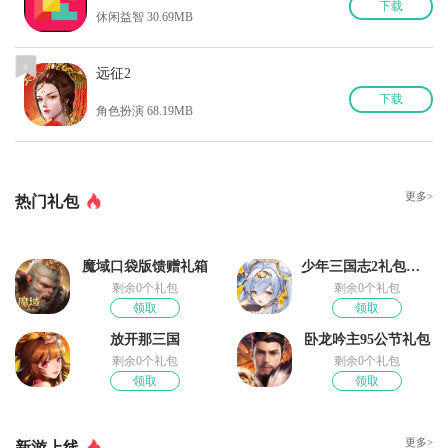
下
载
休闲益智 30.69MB
6
远征2
下
载
角色扮演 68.19MB
更多>
热门礼包
魔域口袋版馈赠礼箱
少年三国志2礼包奖励
剩余0个礼包
剩余0个礼包
领取
领取
放开那三国
卧龙吟主95公节礼包
剩余0个礼包
剩余0个礼包
领取
领取
更多>
新游上线