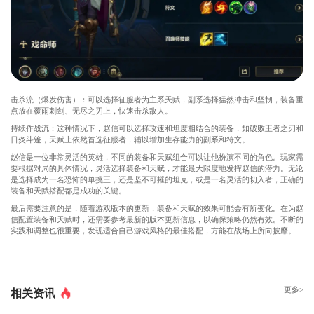
击杀流（爆发伤害）：可以选择征服者为主系天赋，副系选择猛然冲击和坚韧，装备重
点放在覆雨刺剑、无尽之刃上，快速击杀敌人。
持续作战流：这种情况下，赵信可以选择攻速和坦度相结合的装备，如破败王者之刃和
日炎斗篷，天赋上依然首选征服者，辅以增加生存能力的副系和符文。
赵信是一位非常灵活的英雄，不同的装备和天赋组合可以让他扮演不同的角色。玩家需
要根据对局的具体情况，灵活选择装备和天赋，才能最大限度地发挥赵信的潜力。无论
是选择成为一名恐怖的单挑王，还是坚不可摧的坦克，或是一名灵活的切入者，正确的
装备和天赋搭配都是成功的关键。
最后需要注意的是，随着游戏版本的更新，装备和天赋的效果可能会有所变化。在为赵
信配置装备和天赋时，还需要参考最新的版本更新信息，以确保策略仍然有效。不断的
实践和调整也很重要，发现适合自己游戏风格的最佳搭配，方能在战场上所向披靡。
更多>
相关资讯