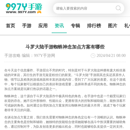
首页
手游
应用
资讯
专辑
排行榜
图片
礼
斗罗大陆手游蜘蛛神念加点方案有哪些
手游攻略 编辑：997Y手游网
2024/04/21
08:00
在今天这个信息爆炸、手游层出不穷的时代，特别是对于斗罗大陆这种拥有庞大粉丝基
础的IP来说，其衍生的手游无疑是粉丝们的新宠。“斗罗大陆”手游因其忠实还原原作人
物、情节以及精美的游戏画面和丰富的游戏内容，受到了广大玩家的喜爱。在这个游戏
中，每个玩家都可以根据自己的喜好和游戏需要，选择和养成不同的角色。蜘蛛神念的
加点方案就是玩家们热议的话题之一。
蜘蛛神念，这个源自于斗罗大陆原作中极具特色的角色，在手游中也是一个颇受玩家们
欢迎的存在。她不仅外形独特、性能出众，更拥有强大的控制和辅助能力，能扮演着不
可或缺的角色。如何通过合理的加点方案发挥出蜘蛛神念的最大作用，就成了每个玩家
都非常关注的问题。
在谈论加点方案之前，我们首先需要对蜘蛛神念的角色定位有一个清晰的认识。蜘蛛神
念的主要角色是控制和辅助，她独特的技能组合使得她能够在战斗中扮演重要的辅助角
色，通过控制对手，为队友创造更多的输出机会，同时也能够给队友提供一定的支持。