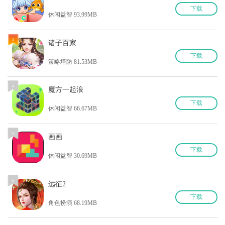
下
载
休闲益智 93.99MB
3
诸子百家
下
载
策略塔防 81.53MB
4
魔方一起浪
下
载
休闲益智 66.67MB
5
画画
下
载
休闲益智 30.69MB
6
远征2
下
载
角色扮演 68.19MB