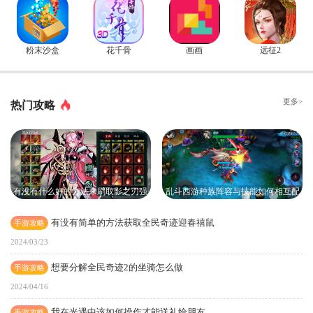
粉末沙盒
花千骨
画画
远征2
更多>
热门攻略
有没有什么好的方法来刷取影之刃强
乱斗西游种族阵容与技能如何相互配
攻刻印
合
有没有简单的方法获取全民奇迹迎春禧鼠
手游攻略
2024/03/23
想要分解全民奇迹2的坐骑怎么做
手游攻略
2024/04/16
我在光遇中该如何操作才能送礼给朋友
手游攻略