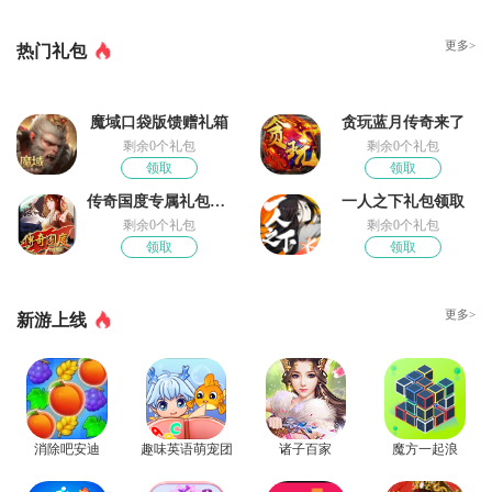
更多>
热门礼包
魔域口袋版馈赠礼箱
贪玩蓝月传奇来了
剩余0个礼包
剩余0个礼包
领取
领取
传奇国度专属礼包领取
一人之下礼包领取
剩余0个礼包
剩余0个礼包
领取
领取
更多>
新游上线
消除吧安迪
趣味英语萌宠团
诸子百家
魔方一起浪