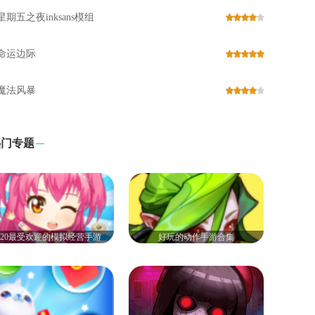
星期五之夜inksans模组
命运边际
魔法风暴
热门专题
020最受欢迎的模拟经营手游
好玩的动作手游合集