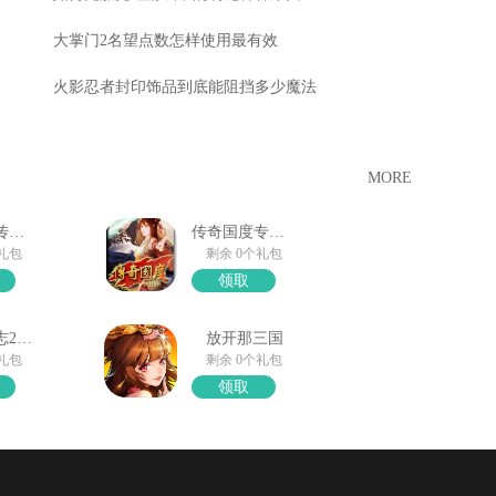
大掌门2名望点数怎样使用最有效
火影忍者封印饰品到底能阻挡多少魔法
MORE
贪玩蓝月传奇来了
传奇国度专属礼包领取
个礼包
剩余 0个礼包
领取
少年三国志2礼包奖励
放开那三国
个礼包
剩余 0个礼包
领取