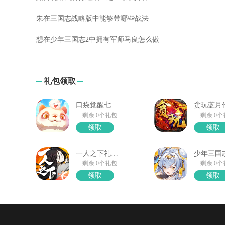
朱在三国志战略版中能够带哪些战法
想在少年三国志2中拥有军师马良怎么做
礼包领取
口袋觉醒七夕礼包
剩余 0个礼包
剩余 0
领取
领取
一人之下礼包领取
剩余 0个礼包
剩余 0
领取
领取