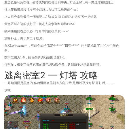
左边也是利用按钮...使转伐的前端都点到中央...灯会全绿...有一颗红球在线路上
往上爬梯形那段往左有小红球...右边可以放进两个coil
上去后会拿到最后一张笔记...左边放入ID CARD 右边有另一把钥匙
黄色区域左边的锁打开...爬进去会拿到红球和FUSE
插到楼顶的右边机器...打开中间的机关就...= ="
攻略补全：关于第二个结局。
在XI.syntagma中，有两个式子"RGW=***" "BPY=***"（*为随机数字）和六个颜色
条。
数字范围为1-6，颜色条的调动范围也在1-6。
很明显，根据字母所代表的颜色调动颜色条，达到所要求的数量即可。
逃离密室2 — 灯塔 攻略
一开始画面是黑色的,移动滑鼠会见到有方向指示,是用以寻找灯掣,开灯后............
攻畋