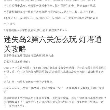
字，往后再走几步，会捡到一张博士的卡，那个是开门的卡，要把"Rd8+"这几
个字跟那盘西洋棋一块解开才会出现,棋子的走法，从左往右数，从上往下数，
4-8移至 4-1，5-6移至5-3，6-3移至8-3，5-3移至6-2．捉完西洋棋会见到密码是
35651877
7.绿色机输入手掌指纹,密码,博士的卡,就过关了.Finish.
迷失岛2第六关怎么玩 灯塔通
关攻略
更多详细的攻略可以参考迷失岛2攻略大全
第四关灯塔攻略详解：
what？？？又是密码门，你们岛上的人到底多没有安全感啊！还好这次我有管理员给的
密码，哼！心中窃喜的你按照管理员说的北南西东东北依次点击按键，成功打开了大
门。
进入灯塔，你险些被放在一旁的铲子绊倒。
emmmmmmm，经过一阵犹豫，你还是拿起了铲子，准备看看有没有更好的地方放置
它。
转身看到墙上的宇航员图画也有些奇怪，走近你才发现，原来不知道哪位小朋友把自己
的拼图块落下了，这怎么行！古道热肠的你立刻装到自己身上准备后面还给他人（铲
子、拼图块入手）。