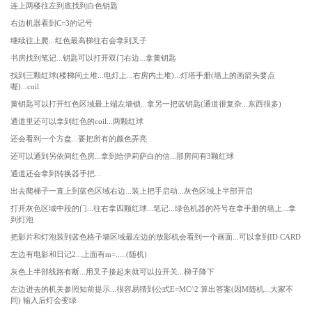
连上两楼往左到底找到白色钥匙
右边机器看到C=3的记号
继续往上爬...红色最高梯往右会拿到叉子
书房找到笔记...钥匙可以打开双门右边...拿黄钥匙
找到三颗红球(楼梯间土堆...电灯上...右房内土堆)...灯塔手册(墙上的画箭头要点
喔)...coil
黄钥匙可以打开红色区域最上端左墙锁...拿另一把蓝钥匙(通道很复杂...东西很多)
通道里还可以拿到红色的coil...两颗红球
还会看到一个方盘...要把所有的颜色弄亮
还可以通到另依间红色房...拿到给伊莉萨白的信...那房间有3颗红球
通道还会拿到转换器手把...
出去爬梯子一直上到蓝色区域右边...装上把手启动...灰色区域上半部开启
打开灰色区域中段的门...往右拿四颗红球...笔记...绿色机器的符号在拿手册的墙上...拿
到灯泡
把影片和灯泡装到蓝色格子墙区域最左边的放影机会看到一个画面...可以拿到ID CARD
左边有电影和日记2...上面有m=.....(随机)
灰色上半部线路有断...用叉子接起来就可以拉开关...梯子降下
左边进去的机关参照知前提示...很容易猜到公式E=MC^2 算出答案(因M随机...大家不
同) 输入后灯会变绿