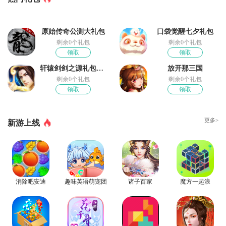
原始传奇公测大礼包
口袋觉醒七夕礼包
剩余0个礼包
剩余0个礼包
领取
领取
轩辕剑剑之源礼包领取
放开那三国
剩余0个礼包
剩余0个礼包
领取
领取
更多>
新游上线
消除吧安迪
趣味英语萌宠团
诸子百家
魔方一起浪