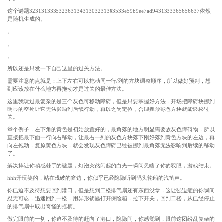
这个谜题32313133353236313431303231363533e59b9ee7ad9431333365656637依然
是随机生成的。
。
。
。
所以还是只发一下自己这里的过关方法。
需要注意的点就是：上下左右可以拖动同一行/列的方块调整顺序，所以做好预判，想
到应该放在什么地方再拖动才是过关的最佳方法。
这里我玩过最复杂的是三个灰色可移动障碍，但是只要掌握好方法，开场把障碍块挪到
明显的空处让它无法影响到后续行动，再以之为定位，合理摆放彩色方块就能轻松过
关。
举个例子，左下角的黄色是初始放置好的，最角落的地方明显需要放灰色障碍物，所以
直接把最下面一行向右移动，让最右一列的灰色方块落下刚好落到黄色方块的左边，再
向左拖动，复原黄色方块，就会发现灰色障碍已经被挪到最角落无法影响到后续的移动
了。
解决掉让你稍感棘手的谜题，灯泡突然闪起的白光一瞬间晃瞎了你的双眼，游戏结束。
hhh开玩笑的，站在残破的窗边，你似乎已经隐隐听到码头轮船的汽笛声。
你已迫不及待想要回到港口，但是想到二楼排气扇还有东西没拿，这让强迫症的你瞬间
忍无可忍，迅速回到一楼，用异形钥匙打开保险箱，拉下开关，回到二楼，从已经停止
的排气扇中取出奇怪的摇柄。
做完眼前的一切，你迫不及待的赶向了港口，隐隐间，你感觉到，眼前这团纷乱复杂的