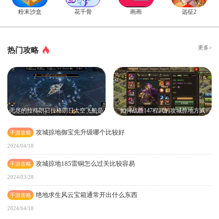
粉末沙盒
花千骨
画画
远征2
更多>
热门攻略
无尽的拉格朗日拉格朗日太空飞船是
如何战胜147程武的攻城掠地方式
否有蜂巢
攻城掠地御宝先升级哪个比较好
手游攻略
2024/04/18
攻城掠地185雷铜怎么过关比较容易
手游攻略
2024/03/28
绝地求生风云宝箱通常开出什么东西
手游攻略
2024/04/18