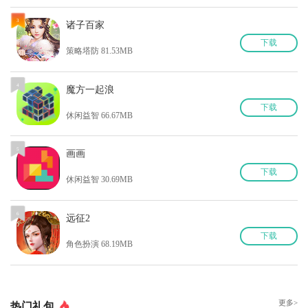
3
诸子百家
下
载
策略塔防 81.53MB
4
魔方一起浪
下
载
休闲益智 66.67MB
5
画画
下
载
休闲益智 30.69MB
6
远征2
下
载
角色扮演 68.19MB
更多>
热门礼包