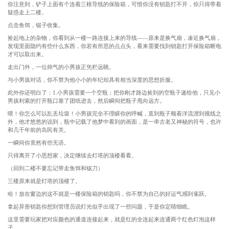
你注意到，铲子上面有个连着三根导线的保险箱，可惜你没有钥匙打不开，你只得带着
疑惑走上二楼。
点击鱼饵，锯子收集。
捡起地上的杂物，你看到从一楼一路连接上来的导线——原来是换气扇，凑近换气扇，
发现里面隐约有些什么东西，你若有所思的点点头，看来需要找到钥匙打开保险箱断电
才可以取出来。
走出门外，一位帅气的小男孩正凭栏远眺。
与小男孩对话，你不禁为他小小的年纪却具有相当深度的思想折服。
此外你还明白了：1.小男孩需要一个空瓶；把你刚才路边捡到的空瓶子递给他，只见小
男孩利索的打开瓶口塞了团纸进去，然后瞬间把瓶子甩向远方。
喂！你怎么可以乱丢垃圾！小男孩完全不理睬你的呼喊，直到瓶子顺着洋流漂到视线之
外，他才悠悠的说到，瓶中记载了他梦中看到的画面，是一串古老又神秘的符号，也许
和几千年前的岛民有关。
一瞬间你竟然有些无语。
只得离开了小思想家，决定继续去灯塔的顶楼看看。
（回到二楼不要忘记带走鱼饵和锯刀）
三楼原来就是灯塔的顶楼了。
哈！放在窗边的这不就是一楼保险箱的钥匙吗，你不禁为自己的好运气感到雀跃。
拿起异形钥匙你想到管理员说灯光似乎出现了一些问题，于是你定睛细瞧。
这里需要玩家把对应颜色的通道连接起来，就是红的全连起来连通两个红色灯泡这样
子。