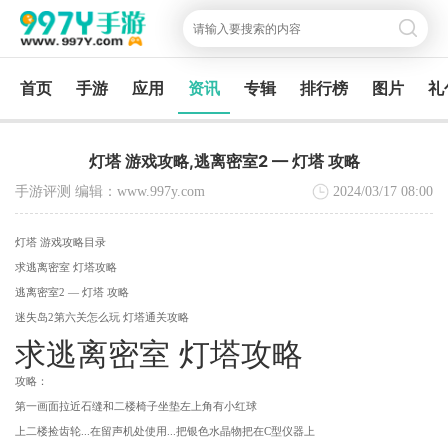
首页
手游
应用
资讯
专辑
排行榜
图片
礼
灯塔 游戏攻略,逃离密室2 — 灯塔 攻略
手游评测 编辑：www.997y.com
2024/03/17
08:00
灯塔 游戏攻略目录
求逃离密室 灯塔攻略
逃离密室2 — 灯塔 攻略
迷失岛2第六关怎么玩 灯塔通关攻略
求逃离密室 灯塔攻略
攻略：
第一画面拉近石缝和二楼椅子坐垫左上角有小红球
上二楼捡齿轮...在留声机处使用...把银色水晶物把在C型仪器上