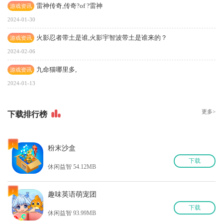
雷神传奇,传奇?of ?雷神
游戏资讯
2024-01-30
火影忍者带土是谁,火影宇智波带土是谁来的？
游戏资讯
2024-02-06
九命猫哪里多,
游戏资讯
2024-01-13
更多>
下
载排行榜
1
粉末沙盒
下
载
休闲益智 54.12MB
2
趣味英语萌宠团
下
载
休闲益智 93.99MB