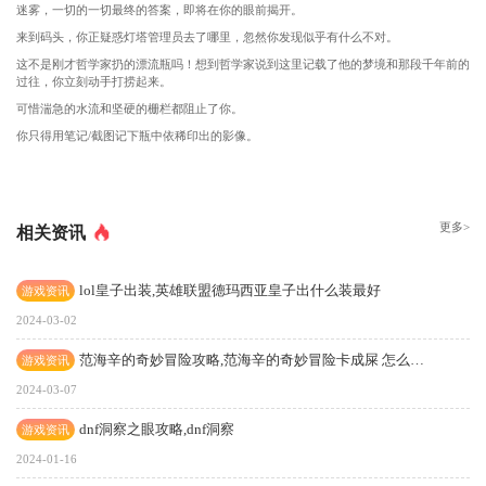
迷雾，一切的一切最终的答案，即将在你的眼前揭开。
来到码头，你正疑惑灯塔管理员去了哪里，忽然你发现似乎有什么不对。
这不是刚才哲学家扔的漂流瓶吗！想到哲学家说到这里记载了他的梦境和那段千年前的
过往，你立刻动手打捞起来。
可惜湍急的水流和坚硬的栅栏都阻止了你。
你只得用笔记/截图记下瓶中依稀印出的影像。
更多>
相关资讯
lol皇子出装,英雄联盟德玛西亚皇子出什么装最好
游戏资讯
2024-03-02
范海辛的奇妙冒险攻略,范海辛的奇妙冒险卡成屎 怎么破！
游戏资讯
2024-03-07
dnf洞察之眼攻略,dnf洞察
游戏资讯
2024-01-16