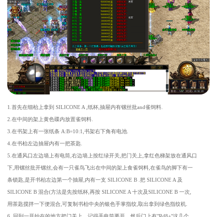
1.首先在细枱上拿到 SILICONE A ,纸杯,抽屉内有镙丝批and雀饲料.
2.在中间的架上黄色碟内放置雀饲料.
3.在书架上有一张纸条 A:B=10:1,书架右下角有电池.
4.在书枱左边抽屉内有一把茶匙.
5.在通风口左边墙上有电筒,右边墙上按红绿开关,把门关上,拿红色梯架放在通风口
下,用镙丝批开镙丝,会有一只雀鸟飞出在中间的架上食雀饲料,在雀鸟的脚下有一
条锁匙,是开书枱左边第一个抽屉,内有一支 SILICONE B .把 SILICONE A 及
SILICONE B 混合(方法是先按纸杯,再按 SILICONE A 十次及SILICONE B 一次,
用茶匙搅拌一下便混合,可复制书枱中央的银色手掌指纹,取出拿到绿色指纹机.
6. 回到一开始在的地方把门关上，记得手电筒要开，然后门上有"Rd8+"这几个