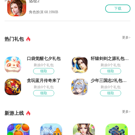
远征2
下
载
角色扮演 68.19MB
更多>
热门礼包
口袋觉醒七夕礼包
轩辕剑剑之源礼包领取
剩余0个礼包
剩余0个礼包
领取
领取
贪玩蓝月传奇来了
少年三国志2礼包奖励
剩余0个礼包
剩余0个礼包
领取
领取
更多>
新游上线