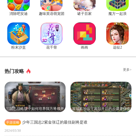
消除吧安迪
趣味英语萌宠团
诸子百家
魔方一起浪
粉末沙盒
花千骨
画画
远征2
更多>
热门攻略
三国志战略版中如何培养我方将领并
攻城掠地镇守襄阳开启的步骤是什么
俘虏敌人
少年三国志2紫金张辽的最佳副将是谁
手游攻略
2024/03/30