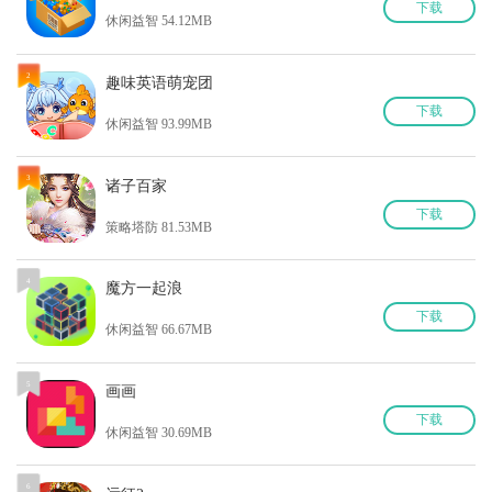
下
载
休闲益智 54.12MB
2
趣味英语萌宠团
下
载
休闲益智 93.99MB
3
诸子百家
下
载
策略塔防 81.53MB
4
魔方一起浪
下
载
休闲益智 66.67MB
5
画画
下
载
休闲益智 30.69MB
6