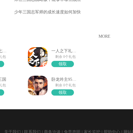
少年三国志军师的成长速度如何加快
MORE
口袋觉醒七夕礼包
一人之下礼包领取
个礼包
剩余 0个礼包
领取
三国
卧龙吟主95公节礼包
个礼包
剩余 0个礼包
领取
关于我们
联系我们
商务洽谈
免责声明
家长监护
帮助中心
网站