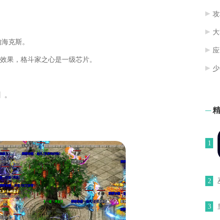
攻
大
的海克斯。
应
的效果，格斗家之心是一级芯片。
少
】。
1
2
3