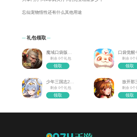
忘仙宠物悟性还有什么其他用途
礼包领取
魔域口袋版馈赠礼箱
剩余 0个礼包
剩余 0
领取
领取
少年三国志2礼包奖励
放开那
剩余 0个礼包
剩余 0
领取
领取