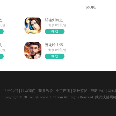
MORE
口袋觉醒七夕礼包
轩辕剑剑之源礼包领取
个礼包
剩余 0个礼包
领取
一人之下礼包领取
卧龙吟主95公节礼包
个礼包
剩余 0个礼包
领取
关于我们
联系我们
商务洽谈
免责声明
家长监护
帮助中心
网站
Copyright © 2018-2026 www.997y.com All Rights Reserved