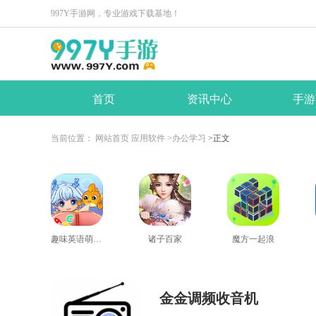
997Y手游网，专业游戏下载基地！
首页
资讯中心
手游
当前位置：
网站首页
应用软件
>办公学习
>正文
趣味英语萌宠团
诸子百家
魔方一起浪
金金调频收音机