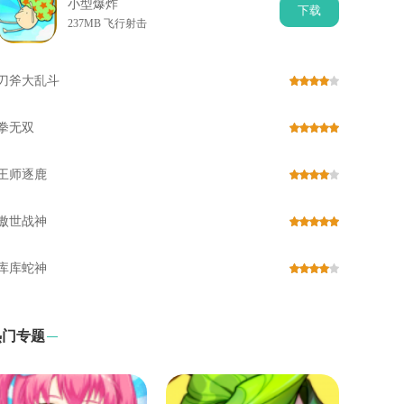
小型爆炸
下
载
237MB 飞行射击
刀斧大乱斗
拳无双
王师逐鹿
傲世战神
库库蛇神
热门专题