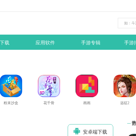
下载
应用软件
手游专辑
手游
粉末沙盒
花千骨
画画
远征2
安卓端下
载