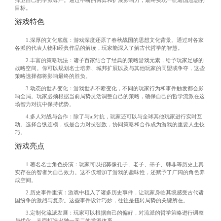
捍卫自己的学派尊严。通过不断的博弈和扩展影响力，最终实现一统诸国思想的
目标。
游戏特色
1.深厚的文化底蕴：游戏深度还原了春秋战国的思想文化背景。通过对各家
各派的代表人物和经典作品的解读，玩家能深入了解古代哲学的智慧。
2.丰富的策略玩法：诸子百家结合了经典的策略游戏元素，给予玩家足够的
战略空间。你可以规划名士培养、城邦扩展以及与其他玩家的同盟或争夺，这些
策略选择都将影响最终的胜负。
3.动态的世界变化：游戏世界不断变化，不同的玩家行为和事件触发都会影
响全局。玩家必须根据当前局势灵活调整自己的策略，确保自己的哲学流派在这
场智力对抗中保持优势。
4.多人对战与合作：除了与ai对抗，玩家还可以与全球其他玩家进行实时互
动。选择合纵连横，或是合力对抗强敌，协同策略和合作成为游戏的重要人生技
巧。
游戏亮点
1.著名名士角色扮演：玩家可以招募像孔子、老子、墨子、韩非等历史上真
实存在的智者为自己效力。这不仅增加了游戏的趣味性，还赋予了广阔的角色养
成空间。
2.历史事件重演：游戏中植入了诸多历史事件，让玩家身临其境感受古代诸
国纷争的激烈与复杂。这些事件设计巧妙，往往是扭转局势的关键所在。
3.定制化流派发展：玩家可以根据自己的偏好，对流派的哲学策略进行调整
与优化，从而打造出独一无二的学派体系。