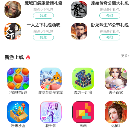
魔域口袋版馈赠礼箱
原始传奇公测大礼包
剩余0个礼包
剩余0个礼包
领取
领取
一人之下礼包领取
卧龙吟主95公节礼包
剩余0个礼包
剩余0个礼包
领取
领取
更多>
新游上线
消除吧安迪
趣味英语萌宠团
魔方一起浪
诸子百家
粉末沙盒
花千骨
画画
远征2