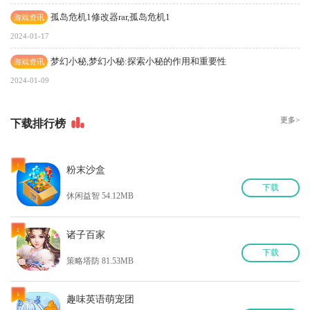
孤岛危机1修改器rar,孤岛危机1
游戏资讯
2024-01-17
梦幻小秘,梦幻小秘:探索小秘的作用和重要性
游戏资讯
2024-01-09
更多>
下
载排行榜
1
粉末沙盒
下
载
休闲益智 54.12MB
2
诸子百家
下
载
策略塔防 81.53MB
3
趣味英语萌宠团