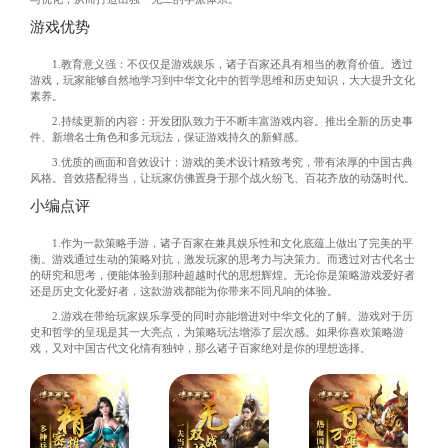
游戏优势
1.教育意义强：不仅仅是游戏娱乐，诸子百家还具有相当的教育价值。透过
游戏，玩家能够自然地学习到中华文化中的哲学思维和历史知识，大大提升文化
素养。
2.持续更新的内容：开发团队致力于不断丰富游戏内容。推出全新的历史事
件、新增名士角色和多元玩法，保证游戏持久的新鲜感。
3.优质的画面和音效设计：游戏的美术设计精致考究，带有浓厚的中国古典
风格。音效搭配得当，让玩家仿佛置身于那个战火纷飞、百花齐放的动荡时代。
小编点评
1.作为一款策略手游，诸子百家在兼具娱乐性和文化底蕴上做出了完美的平
衡。游戏通过生动的策略对抗，激发玩家的思考力与决策力。而透过对古代名士
的研究和思考，便能体验到那种超越时代的思想辉煌。无论你是策略游戏爱好者
还是历史文化爱好者，这款游戏都能为你带来不同凡响的体验。
2.游戏在带给玩家娱乐享受的同时亦能增进对中华文化的了解。游戏对于历
史和哲学的呈现是其一大亮点，为策略玩法增添了层次感。如果你喜欢策略游
戏，又对中国古代文化情有独钟，那么诸子百家绝对是你的理想选择。