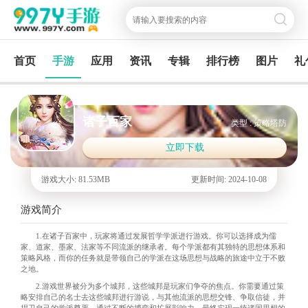
首页
手游
应用
资讯
专辑
排行榜
图片
礼
诸子百家
类型 : 策略塔防
立即下载
游戏大小: 81.53MB
更新时间: 2024-10-08
游戏简介
1.在诸子百家中，玩家将通过发展哲学学派进行游戏。你可以选择成为儒
家、道家、墨家、法家等不同流派的继承者。每个学派都有其独特的思想体系和
策略风格，而你的任务就是带领自己的学派在这场思想与战略的旅途中立于不败
之地。
2.游戏世界被分为多个城邦，这些城邦是玩家们争夺的焦点。你需要通过策
略安排自己的名士去这些城邦进行游说，与其他流派的思想交锋、争取信徒，并