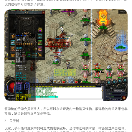
玩的过程中可以增加子弹量。
霰弹枪的子弹会贯穿敌人，所以可以在近距离内一枪消灭怪物。霰弹枪的击退效果也非
常高，缺点是射程近单发伤害低。
2、关于树
玩家几乎不能对游戏中的树造成伤害或破坏。当你靠近树的时候，树会醒过来击退你。