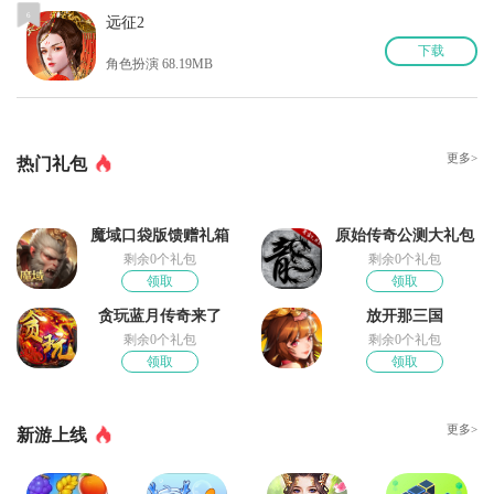
6
远征2
下
载
角色扮演 68.19MB
更多>
热门礼包
魔域口袋版馈赠礼箱
原始传奇公测大礼包
剩余0个礼包
剩余0个礼包
领取
领取
贪玩蓝月传奇来了
放开那三国
剩余0个礼包
剩余0个礼包
领取
领取
更多>
新游上线