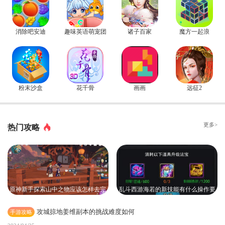
消除吧安迪
趣味英语萌宠团
诸子百家
魔方一起浪
粉末沙盒
花千骨
画画
远征2
更多>
热门攻略
原神新手探索山中之物应该怎样去完
乱斗西游海若的新技能有什么操作要
成
求
攻城掠地姜维副本的挑战难度如何
手游攻略