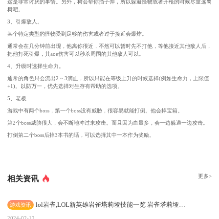
这是非常讨厌的事情。另外，树会帮你挡子弹，所以躲避怪物或者开枪的时候尽量远离
树吧。
3、引爆敌人。
某个特定类型的怪物受到足够的伤害或者过于接近会爆炸。
通常会在几分钟前出现，他离你很近，不然可以暂时先不打他，等他接近其他敌人后，
把他打死引爆，其aoe伤害可以秒杀周围的其他敌人可以。
4、升级时选择生命力。
通常的角色只会流出2 ~ 3滴血，所以只能在等级上升的时候选择(例如生命力，上限值
+1)。以防万一，优先选择对生存有帮助的选项。
5、老板
游戏中有两个boss，第一个boss没有威胁，很容易就能打倒。他会掉宝箱。
第2个boss威胁很大，会不断地冲过来攻击。而且因为血量多，会一边躲避一边攻击。
打倒第二个boss后掉3本书的话，可以选择其中一本作为奖励。
更多>
相关资讯
lol岩雀,LOL新英雄岩雀塔莉垭技能一览 岩雀塔莉垭适合什么位置
游戏资讯
2024-02-12