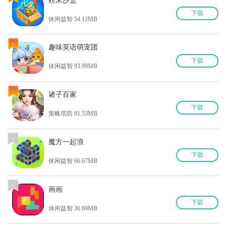
粉末沙盒
下
载
休闲益智 54.12MB
2
趣味英语萌宠团
下
载
休闲益智 93.99MB
3
诸子百家
下
载
策略塔防 81.53MB
4
魔方一起浪
下
载
休闲益智 66.67MB
5
画画
下
载
休闲益智 30.69MB