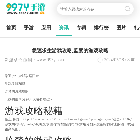
首页
手游
应用
资讯
专辑
排行榜
图片
礼
急速求生游戏攻略,监禁的游戏攻略
新游动态 编辑：www.997y.com
2024/03/18
08:00
急速求生游戏攻略目录
游戏攻略秘籍
监禁的游戏攻略
《黎明前20分钟》攻略有哪些？
游戏攻略秘籍
楼主!你好,h t t p: / / w w w . 76658 . c o m / news / game / youxigonglue /这是76658小
游戏网站中的flash小攻略文章,那个你想要的吗?你满足分如果您能给我附上的话，我会
很高兴的。