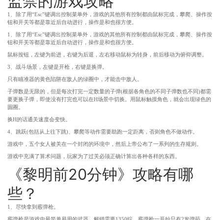
监禁的游戏攻略
1、除了用“Esc”键调出控制菜单外，游戏的其他所有控制都由鼠标完成，攀爬、操作按
钮和开关等都是靠近后自动进行，操作是和也很方便。
1、除了用“Esc”键调出控制菜单外，游戏的其他所有控制都由鼠标完成，攀爬、操作按
钮和开关等都是靠近后自动进行，操作是和也很方便。
鼠标按钮，左键为前进，右键为后退，左右移动鼠标为转身，前后移动为俯仰调整。
3、战斗场景，左键是开枪，右键是换弹。
只有瞄准器的黄色陷阱在敌人的绿圈中，才能击中敌人。
子弹数是无限的，但是每次打完一定数量的子弹(根据各角色的不同子弹数也不同)都需
要更换子弹，即使没有打完也可以在H场景中切换。用鼠标触摸角色，就会出现绿色的
圆圈。
换H的话通关速度会变快。
4、跳跃(包括从上往下跳)、攀爬等动作需要助跑一定距离，否则角色不做动作。
游戏中，五个女人被关在一个封闭的环境中，然后上帝公布了一系列的生存规则。
游戏中充满了算术问题，玩家为了过关必须正确计算出各种各样的东西。
《黎明前20分钟》攻略有哪
些？
1、尽快拿到霰弹枪。
霰弹枪是游戏中最简单易用的武器，解锁需要1350锭。霰弹枪一开始只有2发弹药，在