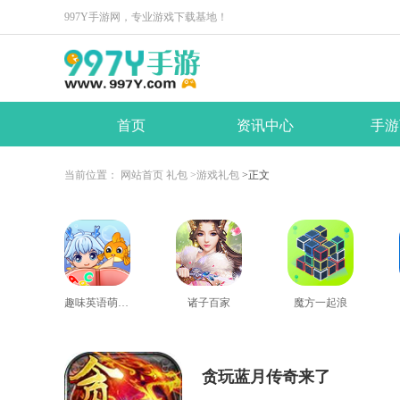
997Y手游网，专业游戏下载基地！
首页
资讯中心
手游
当前位置：
网站首页
礼包
>游戏礼包
>正文
趣味英语萌宠团
诸子百家
魔方一起浪
贪玩蓝月传奇来了