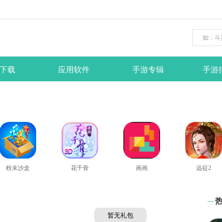
下载
应用软件
手游专辑
手游
粉末沙盒
花千骨
画画
远征2
暂无礼包