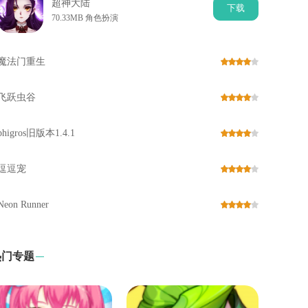
超神大陆
下
载
70.33MB 角色扮演
魔法门重生
飞跃虫谷
phigros旧版本1.4.1
逗逗宠
Neon Runner
热门专题