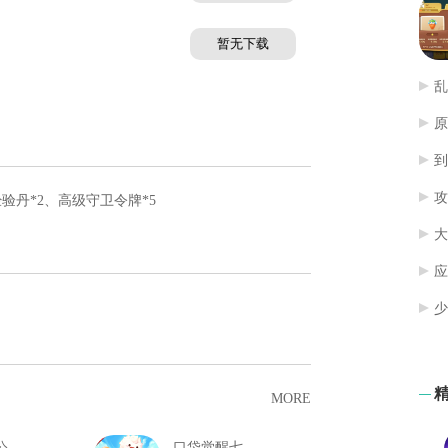
暂无下
载
乱
原
到
攻
验丹*2、高级守卫令牌*5
大
应
少
MORE
原始传奇公测大礼包
口袋觉醒七夕礼包