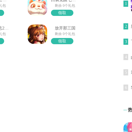
1
个礼包
剩余 0个礼包
领取
2
少年三国志2礼包奖励
放开那三国
个礼包
剩余 0个礼包
领取
3
4
5
6