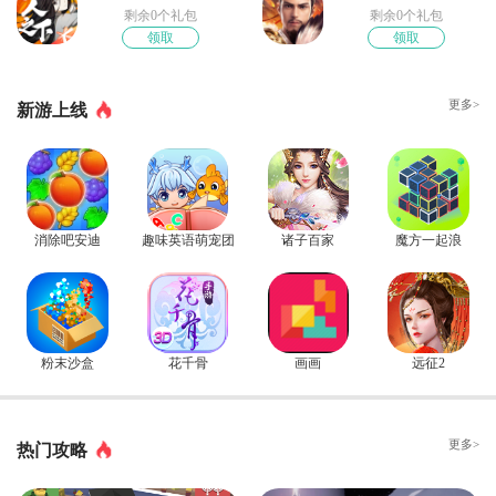
剩余0个礼包
剩余0个礼包
领取
领取
更多>
新游上线
消除吧安迪
趣味英语萌宠团
诸子百家
魔方一起浪
粉末沙盒
花千骨
画画
远征2
更多>
热门攻略