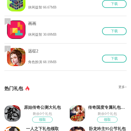
下
载
休闲益智 66.67MB
5
画画
下
载
休闲益智 30.69MB
6
远征2
下
载
角色扮演 68.19MB
更多>
热门礼包
原始传奇公测大礼包
传奇国度专属礼包领取
剩余0个礼包
剩余0个礼包
领取
领取
一人之下礼包领取
卧龙吟主95公节礼包