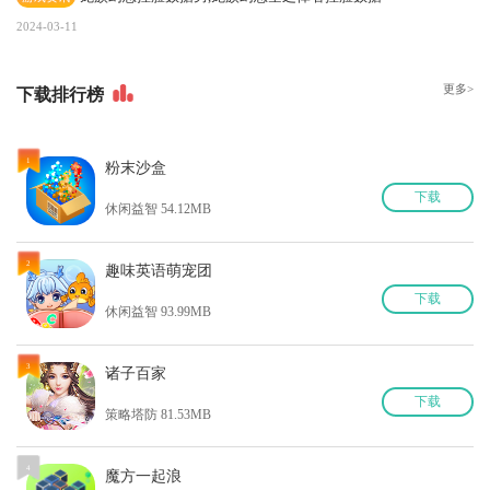
2024-03-11
更多>
下
载排行榜
1
粉末沙盒
下
载
休闲益智 54.12MB
2
趣味英语萌宠团
下
载
休闲益智 93.99MB
3
诸子百家
下
载
策略塔防 81.53MB
4
魔方一起浪