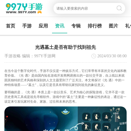
首页
手游
应用
资讯
专辑
排行榜
图片
礼
光遇墓土是否有助于找到祖先
手游攻略 编辑：997Y手游网
2024/03/30
08:00
在当今这个数字化时代，手游不仅仅是一种娱乐方式，它们常带有丰富的文化内涵和教
育价值。《光·遇》是由国内知名游戏开发商网易推出的一款社交手游，自上线以来就
因其独特的艺术风格和深刻的人文主题受到了广泛关注。本文将探讨《光·遇》中的一
种特殊场景——“墓土”，以及它是否具有帮助玩家找到祖先的象征意义。
要明确的是，《光·遇》本质上是一款以音乐、艺术为核心的探险游戏，它并不是一款
历史查询工具或是祖先寻根软件。游戏中的“墓土”主要是一种象征性的表达，通过这一
设定来引发玩家对生命、家族、过往和未来的思考。