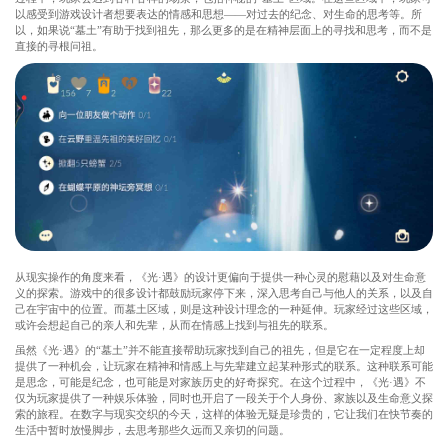
以感受到游戏设计者想要表达的情感和思想——对过去的纪念、对生命的思考等。所
以，如果说“墓土”有助于找到祖先，那么更多的是在精神层面上的寻找和思考，而不是
直接的寻根问祖。
从现实操作的角度来看，《光·遇》的设计更偏向于提供一种心灵的慰藉以及对生命意
义的探索。游戏中的很多设计都鼓励玩家停下来，深入思考自己与他人的关系，以及自
己在宇宙中的位置。而墓土区域，则是这种设计理念的一种延伸。玩家经过这些区域，
或许会想起自己的亲人和先辈，从而在情感上找到与祖先的联系。
虽然《光·遇》的“墓土”并不能直接帮助玩家找到自己的祖先，但是它在一定程度上却
提供了一种机会，让玩家在精神和情感上与先辈建立起某种形式的联系。这种联系可能
是思念，可能是纪念，也可能是对家族历史的好奇探究。在这个过程中，《光·遇》不
仅为玩家提供了一种娱乐体验，同时也开启了一段关于个人身份、家族以及生命意义探
索的旅程。在数字与现实交织的今天，这样的体验无疑是珍贵的，它让我们在快节奏的
生活中暂时放慢脚步，去思考那些久远而又亲切的问题。