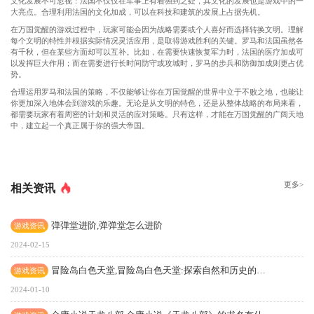
文化发展不可忽视：法国不仅仅在军事上有着独到之处，其文化的发展也是游戏中的一
大亮点。合理利用法国的文化加成，可以在科技和建筑的发展上占据先机。
在万国觉醒的游戏过程中，玩家可能会因为战略需要或个人喜好而选择转换文明。理解
每个文明的特性并根据实际情况灵活应用，是取得游戏胜利的关键。罗马和法国虽然各
有千秋，但在某些方面却可以互补。比如，在需要快速恢复军力时，法国的医疗加成可
以发挥巨大作用；而在需要进行长时间防守或攻城时，罗马的步兵和防御加成则更占优
势。
合理运用罗马和法国的策略，不仅能够让你在万国觉醒的世界中立于不败之地，也能让
你更加深入地体会到游戏的乐趣。无论是从文明的特色，还是从整体战略的布局来看，
都需要玩家有着周密的计划和灵活的应对策略。只有这样，才能在万国觉醒的广阔天地
中，建立起一个真正属于你的强大帝国。
更多>
相关资讯
弹弹堂进阶,弹弹堂怎么进阶
游戏资讯
2024-02-15
冒险岛白色天堂,冒险岛白色天堂:探索自然和历史的奇妙旅程
游戏资讯
2024-01-10