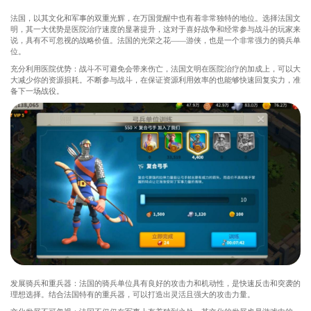
法国，以其文化和军事的双重光辉，在万国觉醒中也有着非常独特的地位。选择法国文
明，其一大优势是医院治疗速度的显著提升，这对于喜好战争和经常参与战斗的玩家来
说，具有不可忽视的战略价值。法国的光荣之花——游侠，也是一个非常强力的骑兵单
位。
充分利用医院优势：战斗不可避免会带来伤亡，法国文明在医院治疗的加成上，可以大
大减少你的资源损耗。不断参与战斗，在保证资源利用效率的也能够快速回复实力，准
备下一场战役。
发展骑兵和重兵器：法国的骑兵单位具有良好的攻击力和机动性，是快速反击和突袭的
理想选择。结合法国特有的重兵器，可以打造出灵活且强大的攻击力量。