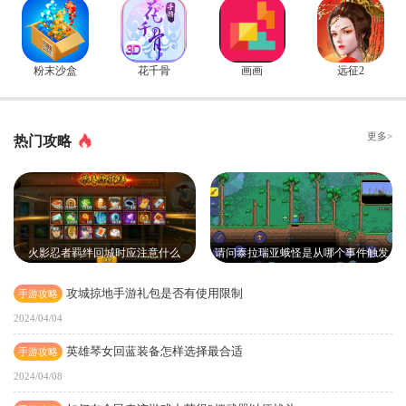
粉末沙盒
花千骨
画画
远征2
更多>
热门攻略
火影忍者羁绊回城时应注意什么
请问泰拉瑞亚蛾怪是从哪个事件触发
出现的
攻城掠地手游礼包是否有使用限制
手游攻略
2024/04/04
英雄琴女回蓝装备怎样选择最合适
手游攻略
2024/04/08