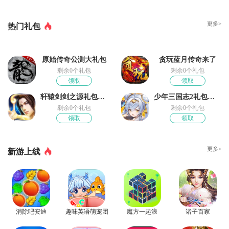
更多>
热门礼包
原始传奇公测大礼包
贪玩蓝月传奇来了
剩余0个礼包
剩余0个礼包
领取
领取
轩辕剑剑之源礼包领取
少年三国志2礼包奖励
剩余0个礼包
剩余0个礼包
领取
领取
更多>
新游上线
消除吧安迪
趣味英语萌宠团
魔方一起浪
诸子百家