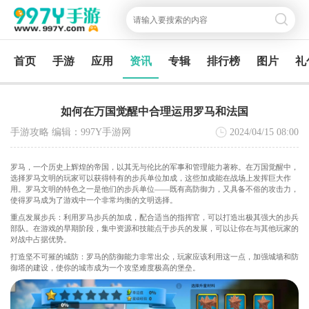
首页
手游
应用
资讯
专辑
排行榜
图片
礼
如何在万国觉醒中合理运用罗马和法国
手游攻略 编辑：997Y手游网
2024/04/15
08:00
罗马，一个历史上辉煌的帝国，以其无与伦比的军事和管理能力著称。在万国觉醒中，
选择罗马文明的玩家可以获得特有的步兵单位加成，这些加成能在战场上发挥巨大作
用。罗马文明的特色之一是他们的步兵单位——既有高防御力，又具备不俗的攻击力，
使得罗马成为了游戏中一个非常均衡的文明选择。
重点发展步兵：利用罗马步兵的加成，配合适当的指挥官，可以打造出极其强大的步兵
部队。在游戏的早期阶段，集中资源和技能点于步兵的发展，可以让你在与其他玩家的
对战中占据优势。
打造坚不可摧的城防：罗马的防御能力非常出众，玩家应该利用这一点，加强城墙和防
御塔的建设，使你的城市成为一个攻坚难度极高的堡垒。