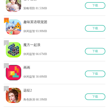
下
载
策略塔防 81.53MB
3
趣味英语萌宠团
下
载
休闲益智 93.99MB
4
魔方一起浪
下
载
休闲益智 66.67MB
5
画画
下
载
休闲益智 30.69MB
6
远征2
下
载
角色扮演 68.19MB