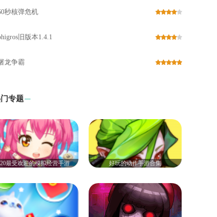
60秒核弹危机
phigros旧版本1.4.1
屠龙争霸
热门专题
020最受欢迎的模拟经营手游
好玩的动作手游合集