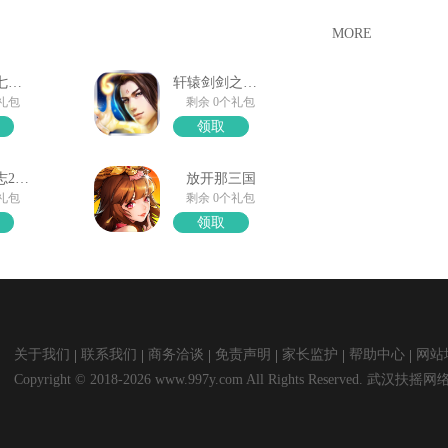
MORE
口袋觉醒七夕礼包
轩辕剑剑之源礼包领取
个礼包
剩余 0个礼包
领取
少年三国志2礼包奖励
放开那三国
个礼包
剩余 0个礼包
领取
关于我们
联系我们
商务洽谈
免责声明
家长监护
帮助中心
网站
Copyright © 2018-2026 www.997y.com All Rights Reserved