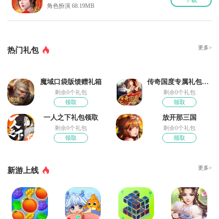
下
载
角色扮演 68.19MB
更多>
热门礼包
魔域口袋版馈赠礼箱
传奇国度专属礼包领取
剩余0个礼包
剩余0个礼包
领取
领取
一人之下礼包领取
放开那三国
剩余0个礼包
剩余0个礼包
领取
领取
更多>
新游上线