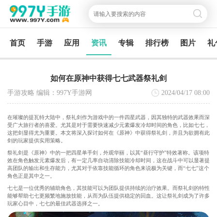
首页
手游
应用
资讯
专辑
排行榜
图片
礼
如何在原神中获得七七武器祭礼剑
手游攻略 编辑：997Y手游网
2024/04/17
08:00
在璀璨的提瓦特大陆中，祭礼剑作为游戏中的一件四星武器，因其独特的武器效果而深
受广大旅行者的喜爱。尤其是对于需要快速减少元素爆发冷却时间的角色，比如七七，
这把剑显得尤为重要。本文将深入探讨如何在《原神》中获得祭礼剑，并且为欲拥有此
剑的玩家提供实用策略。
祭礼剑是《原神》中的一把四星单手剑，外观华丽，以其“昼行守护”特效著称。该项特
效在角色触发元素爆发后，有一定几率自动清除技能冷却时间，这在战斗中可以显著提
高团队的输出和生存能力，尤其对于依靠技能循环的角色来说极为关键，而“七七”这个
角色正是其中之一。
七七是一位优秀的辅助角色，其技能可以为团队提供持续的治疗效果。而祭礼剑的特性
能够帮助七七更频繁地施放技能，从而为队伍提供稳定的回血。这让祭礼剑成为了许多
玩家心目中，七七的最佳武器选择之一。