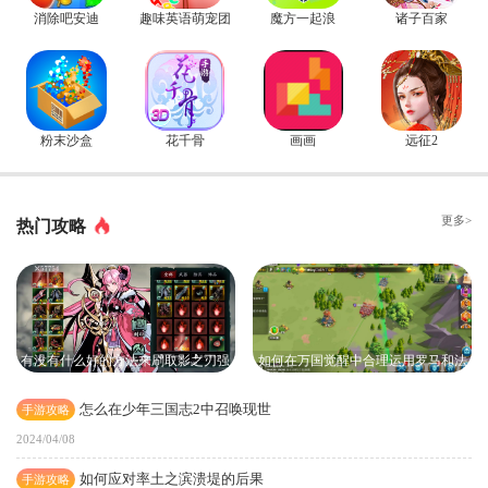
消除吧安迪
趣味英语萌宠团
魔方一起浪
诸子百家
粉末沙盒
花千骨
画画
远征2
更多>
热门攻略
有没有什么好的方法来刷取影之刃强
如何在万国觉醒中合理运用罗马和法
攻刻印
国
怎么在少年三国志2中召唤现世
手游攻略
2024/04/08
如何应对率土之滨溃堤的后果
手游攻略