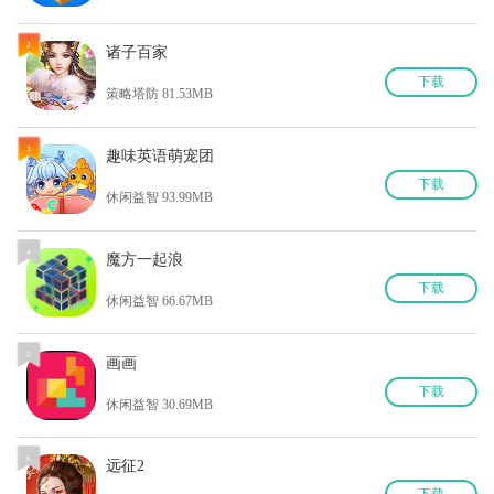
2
诸子百家
下
载
策略塔防 81.53MB
3
趣味英语萌宠团
下
载
休闲益智 93.99MB
4
魔方一起浪
下
载
休闲益智 66.67MB
5
画画
下
载
休闲益智 30.69MB
6
远征2