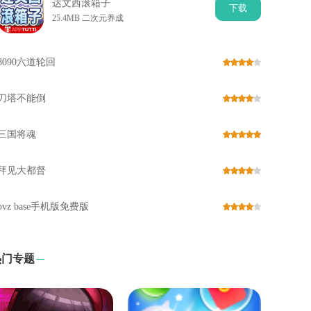
达文西滚箱子
下
载
25.4MB 二次元养成
8090六道轮回
刀塔不能倒
三国将魂
拜见大都督
pvz base手机版免费版
热门专题