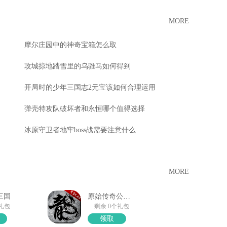
MORE
摩尔庄园中的神奇宝箱怎么取
攻城掠地踏雪里的乌骓马如何得到
开局时的少年三国志2元宝该如何合理运用
弹壳特攻队破坏者和永恒哪个值得选择
冰原守卫者地牢boss战需要注意什么
MORE
三国
原始传奇公测大礼包
个礼包
剩余 0个礼包
领取