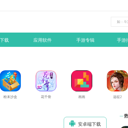
下载
应用软件
手游专辑
手游
粉末沙盒
花千骨
画画
远征2
安卓端下
载