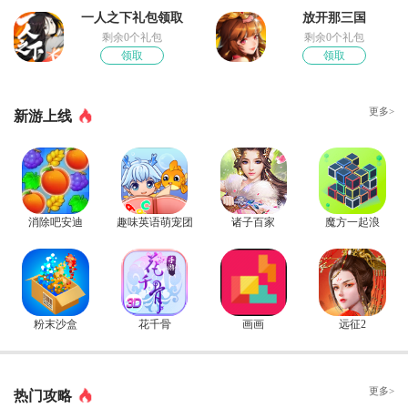
一人之下礼包领取
放开那三国
剩余0个礼包
剩余0个礼包
领取
领取
更多>
新游上线
消除吧安迪
趣味英语萌宠团
诸子百家
魔方一起浪
粉末沙盒
花千骨
画画
远征2
更多>
热门攻略