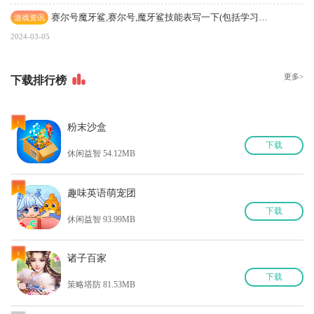
赛尔号魔牙鲨,赛尔号,魔牙鲨技能表写一下(包括学习等级)
游戏资讯
2024-03-05
更多>
下
载排行榜
1
粉末沙盒
下
载
休闲益智 54.12MB
2
趣味英语萌宠团
下
载
休闲益智 93.99MB
3
诸子百家
下
载
策略塔防 81.53MB