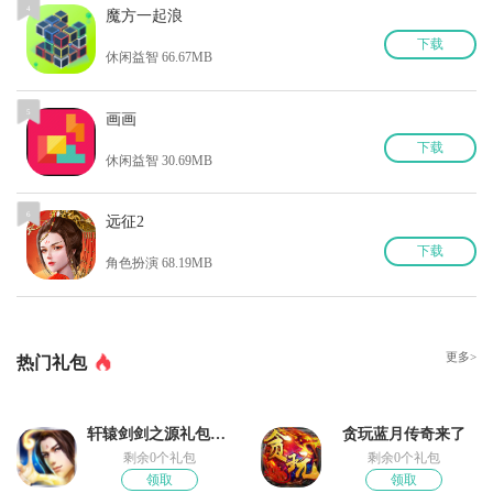
4
魔方一起浪
下
载
休闲益智 66.67MB
5
画画
下
载
休闲益智 30.69MB
6
远征2
下
载
角色扮演 68.19MB
更多>
热门礼包
轩辕剑剑之源礼包领取
贪玩蓝月传奇来了
剩余0个礼包
剩余0个礼包
领取
领取