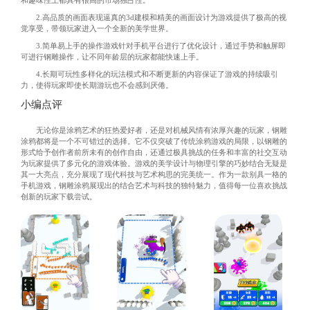
和趣味性上都具有很高的市场独占性。
2.高品质的画面表现逼真的3d建模和精美的画面设计为游戏提供了极高的视
觉享受，带领玩家进入一个全新的美学世界。
3.简单易上手的操作游戏针对手机平台进行了优化设计，通过手势和触屏即
可进行钢雕操作，让不同年龄层的玩家都能快速上手。
4.长期可玩性多样化的玩法模式和不断更新的内容保证了游戏的持续吸引
力，使得玩家即使长期游玩也不会感到厌倦。
小编点评
无论你是涂鸦艺术的狂热爱好者，还是对机械风情有浓厚兴趣的玩家，钢雕
涂鸦都将是一个不可错过的选择。它不仅突破了传统涂鸦游戏的局限，以钢雕的
形式给予创作者前所未有的创作自由，还通过极具挑战的任务和丰富的社交互动
为玩家提供了多元化的游戏体验。游戏的美学设计与物理引擎的巧妙结合无疑是
其一大亮点，充分展现了现代科技与艺术构思的完美统一。作为一款别具一格的
手机游戏，钢雕涂鸦展现出的结合艺术与科技的独特魅力，值得每一位喜欢挑战
创新的玩家下载尝试。