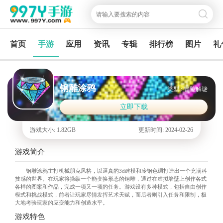
首页
手游
应用
资讯
专辑
排行榜
图片
礼
钢雕涂鸦
类型 : 冒险解谜
立即下载
游戏大小: 1.82GB
更新时间: 2024-02-26
游戏简介
钢雕涂鸦主打机械朋克风格，以逼真的3d建模和冷钢色调打造出一个充满科
技感的世界。在玩家将操纵一个能变换形态的钢雕，通过在虚拟墙壁上创作各式
各样的图案和作品，完成一项又一项的任务。游戏设有多种模式，包括自由创作
模式和挑战模式，前者让玩家尽情发挥艺术天赋，而后者则引入任务和限制，极
大地考验玩家的应变能力和创造水平。
游戏特色