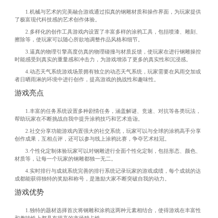
1.机械与艺术的完美融合游戏通过拟真的钢雕材质和操作界面，为玩家提供
了极富现代科技感的艺术创作体验。
2.多样化的创作工具游戏内设置了丰富多样的涂鸦工具，包括喷漆、雕刻、
擦除等，使玩家可以随心所欲地调整作品风格和细节。
3.逼真的物理引擎高度仿真的物理碰撞与材质反馈，使玩家在进行钢雕操控
时能感受到真实的重量感和冲击力，为游戏增添了更多的真实性和沉浸感。
4.动态天气系统游戏场景拥有独立的动态天气系统，玩家需要在风雨交加或
者日晒雨淋的环境中进行创作，提高游戏的挑战性和趣味性。
游戏亮点
1.丰富的任务系统设置多种剧情任务，涵盖解谜、竞速、对抗等各类玩法，
帮助玩家在不断挑战自我中提升涂鸦技巧和艺术造诣。
2.社交分享功能游戏内置强大的社交系统，玩家可以与全球的涂鸦高手分享
创作成果，互相点评，还可以参与线上涂鸦比赛，争夺艺术桂冠。
3.个性化定制体验玩家可以对钢雕进行全面个性化定制，包括形态、颜色、
材质等，让每一个玩家的钢雕都独一无二。
4.实时排行与成就系统完善的排行系统记录玩家的游戏成绩，每个成就的达
成都能获得独特的奖励和称号，是激励大家不断突破自我的动力。
游戏优势
1.独特的题材选择首次将钢雕和涂鸦这两种元素相结合，使得游戏在丰富性