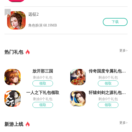
6
远征2
下
载
角色扮演 68.19MB
更多>
热门礼包
放开那三国
传奇国度专属礼包领取
剩余0个礼包
剩余0个礼包
领取
领取
一人之下礼包领取
轩辕剑剑之源礼包领取
剩余0个礼包
剩余0个礼包
领取
领取
更多>
新游上线