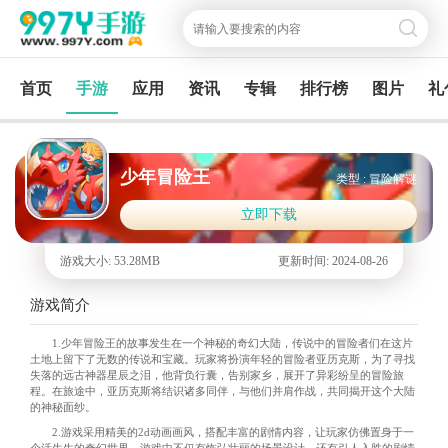
首页
手游
应用
资讯
专辑
排行榜
图片
礼
少年冒险王
类型 : 冒险解谜
立即下载
游戏大小: 53.28MB
更新时间: 2024-08-26
游戏简介
1.少年冒险王的故事发生在一个神秘的奇幻大陆，传说中的冒险者们在这片
土地上留下了无数的传说和宝藏。玩家将扮演年轻的冒险者亚历克斯，为了寻找
失落的远古神器星辰之泪，他背负行囊，告别家乡，展开了异彩纷呈的冒险旅
程。在旅途中，亚历克斯将结识诸多同伴，与他们并肩作战，共同揭开这个大陆
的神秘面纱。
2.游戏采用精美的2d动画画风，搭配丰富的剧情内容，让玩家仿佛置身于一