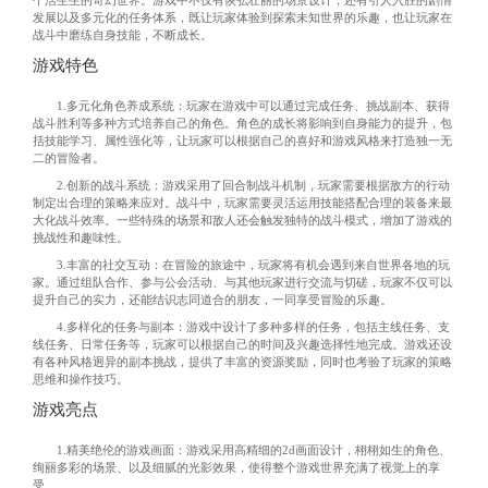
个活生生的奇幻世界。游戏中不仅有恢弘壮丽的场景设计，还有引人入胜的剧情
发展以及多元化的任务体系，既让玩家体验到探索未知世界的乐趣，也让玩家在
战斗中磨练自身技能，不断成长。
游戏特色
1.多元化角色养成系统：玩家在游戏中可以通过完成任务、挑战副本、获得
战斗胜利等多种方式培养自己的角色。角色的成长将影响到自身能力的提升，包
括技能学习、属性强化等，让玩家可以根据自己的喜好和游戏风格来打造独一无
二的冒险者。
2.创新的战斗系统：游戏采用了回合制战斗机制，玩家需要根据敌方的行动
制定出合理的策略来应对。战斗中，玩家需要灵活运用技能搭配合理的装备来最
大化战斗效率。一些特殊的场景和敌人还会触发独特的战斗模式，增加了游戏的
挑战性和趣味性。
3.丰富的社交互动：在冒险的旅途中，玩家将有机会遇到来自世界各地的玩
家。通过组队合作、参与公会活动、与其他玩家进行交流与切磋，玩家不仅可以
提升自己的实力，还能结识志同道合的朋友，一同享受冒险的乐趣。
4.多样化的任务与副本：游戏中设计了多种多样的任务，包括主线任务、支
线任务、日常任务等，玩家可以根据自己的时间及兴趣选择性地完成。游戏还设
有各种风格迥异的副本挑战，提供了丰富的资源奖励，同时也考验了玩家的策略
思维和操作技巧。
游戏亮点
1.精美绝伦的游戏画面：游戏采用高精细的2d画面设计，栩栩如生的角色、
绚丽多彩的场景、以及细腻的光影效果，使得整个游戏世界充满了视觉上的享
受。