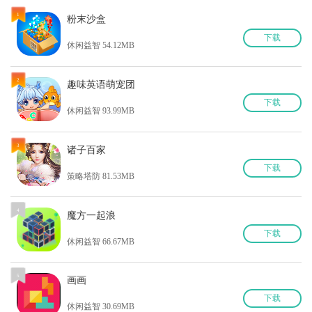
1
粉末沙盒
下
载
休闲益智 54.12MB
2
趣味英语萌宠团
下
载
休闲益智 93.99MB
3
诸子百家
下
载
策略塔防 81.53MB
4
魔方一起浪
下
载
休闲益智 66.67MB
5
画画
下
载
休闲益智 30.69MB