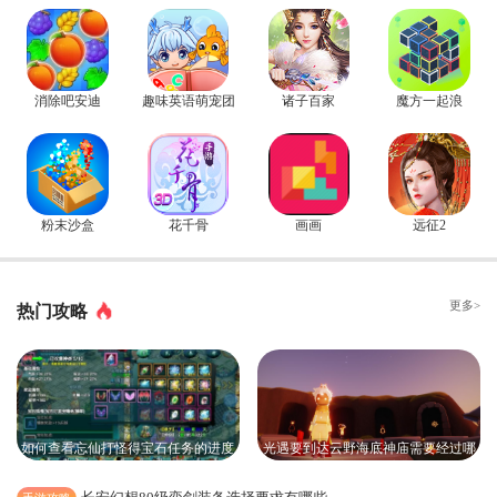
消除吧安迪
趣味英语萌宠团
诸子百家
魔方一起浪
粉末沙盒
花千骨
画画
远征2
更多>
热门攻略
如何查看忘仙打怪得宝石任务的进度
光遇要到达云野海底神庙需要经过哪
些地方