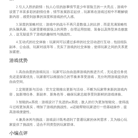
2.引人入胜的剧情：扣人心弦的故事情节是少年冒险王的一大亮点，游戏中
设置了丰富多彩的剧情任务，情节发展跌宕起伏，玩家将在游戏过程中不断解锁
新内容，感受到故事的深度和游戏的代入感。
3.深度的策略对抗：游戏中的战斗不再只是数值上的比拼，而是充满策略性
的头脑风暴。玩家需要根据场上的局势，合理运用技能、装备以及阵型来击败敌
人，这无疑提升了游戏的趣味性与挑战性。
4.互动式的社交体验：玩家间可以通过多样的社交活动进行互动，包括组队
副本、公会战、玩家对战等等，充实了游戏的社交体验，使得玩家之间的关系更
加紧密。
游戏优势
1.高自由度的游戏玩法：玩家可以自由选择游戏的推进方式，无论是任务优
先还是探索优先，玩家都可以根据自己的节奏来享受游戏，充分利用游戏提供的
自由空间。
2.定期更新与活动：官方定期推出更新与活动，不断为玩家带来新的游戏内
容，如新增任务、新副本、新角色等，确保玩家总能享受到新鲜的游戏体验。
3.智能的ai系统：游戏设计了先进的ai系统，敌人的行为更加智能化，使得战
斗过程更加真实，增加了游戏的挑战性。ai还能帮助玩家进行一些基础操作，提
高游戏便捷性。
4.兼具休闲与挑战：游戏设计既考虑到了普通玩家的休闲需求，又为核心玩
家提供了挑战性，适合不同类型的玩家群体。
小编点评