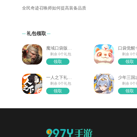
全民奇迹召唤师如何提高装备品质
礼包领取
魔域口袋版馈赠礼箱
剩余 0个礼包
剩余 0
领取
领取
一人之下礼包领取
剩余 0个礼包
剩余 0
领取
领取