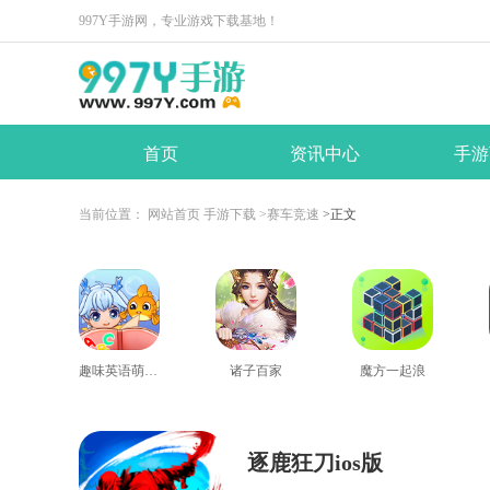
997Y手游网，专业游戏下载基地！
首页
资讯中心
手游
当前位置：
网站首页
手游下载
>赛车竞速
>正文
趣味英语萌宠团
诸子百家
魔方一起浪
逐鹿狂刀ios版