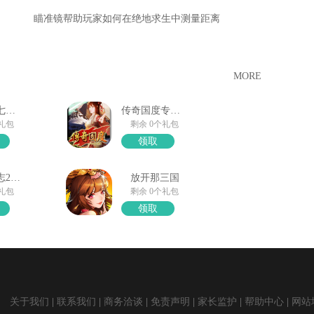
瞄准镜帮助玩家如何在绝地求生中测量距离
MORE
口袋觉醒七夕礼包
传奇国度专属礼包领取
个礼包
剩余 0个礼包
领取
少年三国志2礼包奖励
放开那三国
个礼包
剩余 0个礼包
领取
关于我们
联系我们
商务洽谈
免责声明
家长监护
帮助中心
网站