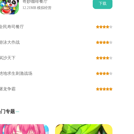
奇妙咖啡餐厅
下
载
12.21MB 模拟经营
全民寿司餐厅
游泳大作战
弑沙天下
绝地求生刺激战场
屠龙争霸
热门专题