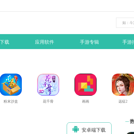
下载
应用软件
手游专辑
手游
粉末沙盒
花千骨
画画
远征2
安卓端下
载