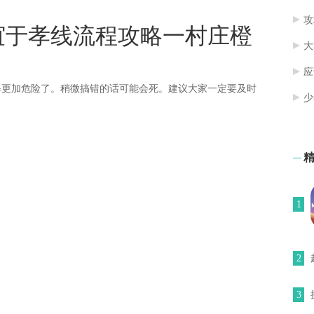
攻
的友谊于孝线流程攻略一村庄橙
大
应
得更加危险了。稍微搞错的话可能会死。建议大家一定要及时
少
1
2
3