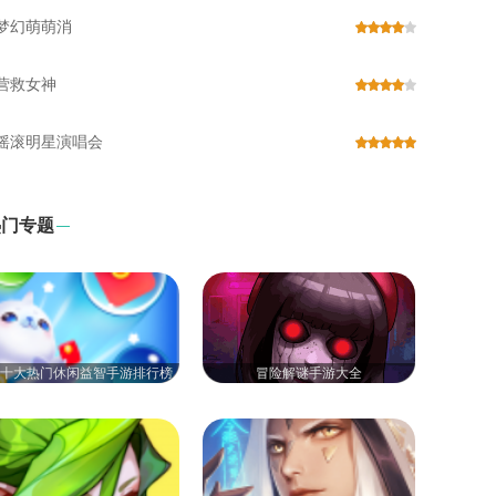
梦幻萌萌消
营救女神
摇滚明星演唱会
热门专题
20十大热门休闲益智手游排行榜
冒险解谜手游大全