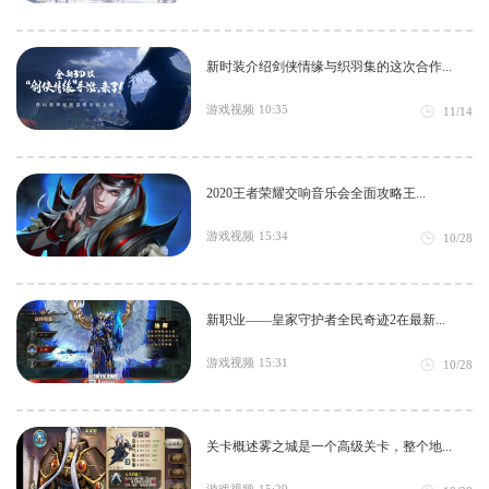
新时装介绍剑侠情缘与织羽集的这次合作...
游戏视频
10:35
11/14
2020王者荣耀交响音乐会全面攻略王...
游戏视频
15:34
10/28
新职业——皇家守护者全民奇迹2在最新...
游戏视频
15:31
10/28
关卡概述雾之城是一个高级关卡，整个地...