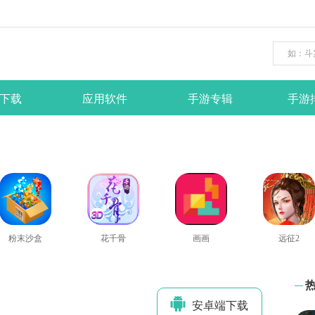
下载
应用软件
手游专辑
手游
粉末沙盒
花千骨
画画
远征2
安卓端下
载