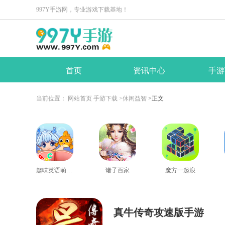
997Y手游网，专业游戏下载基地！
首页
资讯中心
手游
当前位置：
网站首页
手游下载
>休闲益智
>正文
趣味英语萌宠团
诸子百家
魔方一起浪
真牛传奇攻速版手游