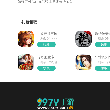
怎样才可以让元气骑士快速获得宝石
礼包领取
放开那三国
剩余 0个礼包
剩余 0
领取
领取
传奇国度专属礼包领取
剩余 0个礼包
剩余 0
领取
领取