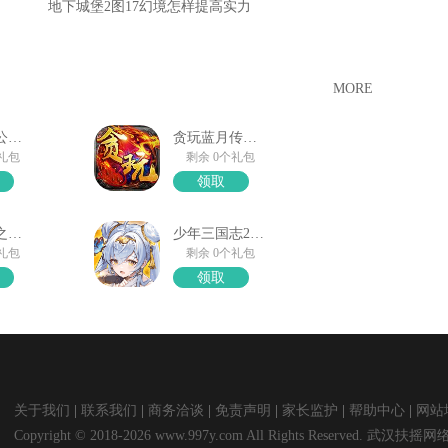
地下城堡2图17幻境怎样提高实力
MORE
原始传奇公测大礼包
贪玩蓝月传奇来了
个礼包
剩余 0个礼包
领取
轩辕剑剑之源礼包领取
少年三国志2礼包奖励
个礼包
剩余 0个礼包
领取
关于我们
联系我们
商务洽谈
免责声明
家长监护
帮助中心
网站
Copyright © 2018-2026 www.997y.com All Rights Reserved