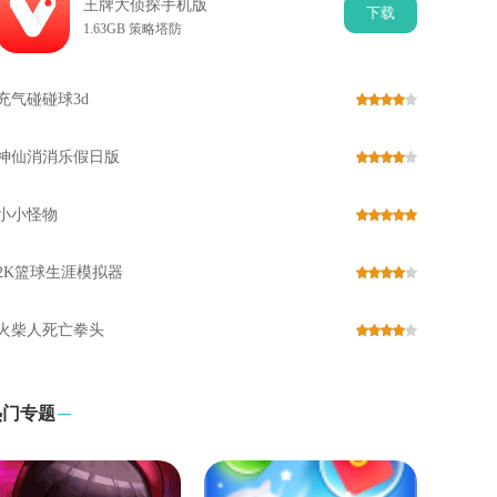
王牌大侦探手机版
下
载
1.63GB 策略塔防
充气碰碰球3d
神仙消消乐假日版
小小怪物
2K篮球生涯模拟器
火柴人死亡拳头
热门专题