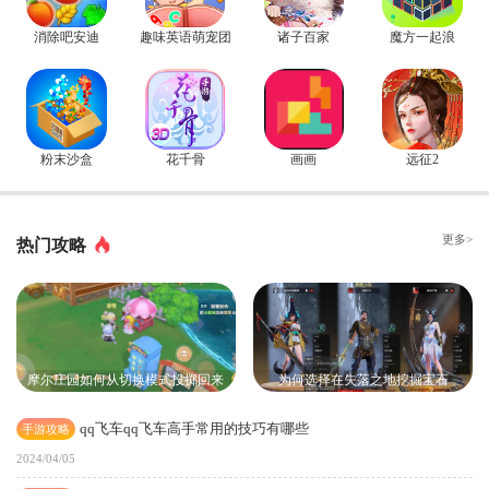
消除吧安迪
趣味英语萌宠团
诸子百家
魔方一起浪
粉末沙盒
花千骨
画画
远征2
更多>
热门攻略
摩尔庄园如何从切换模式投掷回来
为何选择在失落之地挖掘宝石
qq飞车qq飞车高手常用的技巧有哪些
手游攻略
2024/04/05