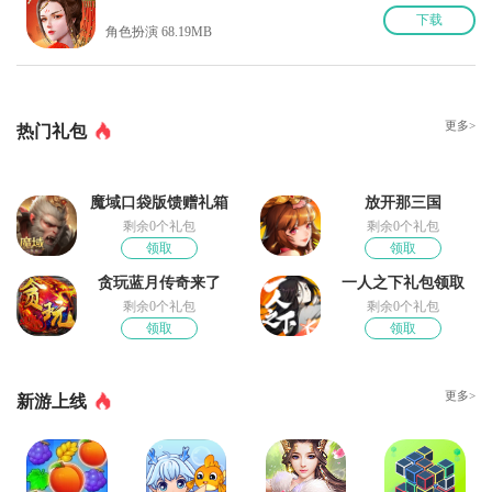
下
载
角色扮演 68.19MB
更多>
热门礼包
魔域口袋版馈赠礼箱
放开那三国
剩余0个礼包
剩余0个礼包
领取
领取
贪玩蓝月传奇来了
一人之下礼包领取
剩余0个礼包
剩余0个礼包
领取
领取
更多>
新游上线