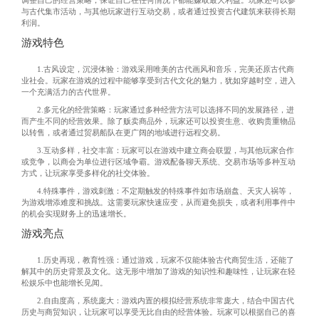
调整自己的经营策略，保证自己在任何情况下都能赚取最大利益。玩家还可以参
与古代集市活动，与其他玩家进行互动交易，或者通过投资古代建筑来获得长期
利润。
游戏特色
1.古风设定，沉浸体验：游戏采用唯美的古代画风和音乐，完美还原古代商
业社会。玩家在游戏的过程中能够享受到古代文化的魅力，犹如穿越时空，进入
一个充满活力的古代世界。
2.多元化的经营策略：玩家通过多种经营方法可以选择不同的发展路径，进
而产生不同的经营效果。除了贩卖商品外，玩家还可以投资生意、收购贵重物品
以转售，或者通过贸易船队在更广阔的地域进行远程交易。
3.互动多样，社交丰富：玩家可以在游戏中建立商会联盟，与其他玩家合作
或竞争，以商会为单位进行区域争霸。游戏配备聊天系统、交易市场等多种互动
方式，让玩家享受多样化的社交体验。
4.特殊事件，游戏刺激：不定期触发的特殊事件如市场崩盘、天灾人祸等，
为游戏增添难度和挑战。这需要玩家快速应变，从而避免损失，或者利用事件中
的机会实现财务上的迅速增长。
游戏亮点
1.历史再现，教育性强：通过游戏，玩家不仅能体验古代商贸生活，还能了
解其中的历史背景及文化。这无形中增加了游戏的知识性和趣味性，让玩家在轻
松娱乐中也能增长见闻。
2.自由度高，系统庞大：游戏内置的模拟经营系统非常庞大，结合中国古代
历史与商贸知识，让玩家可以享受无比自由的经营体验。玩家可以根据自己的喜