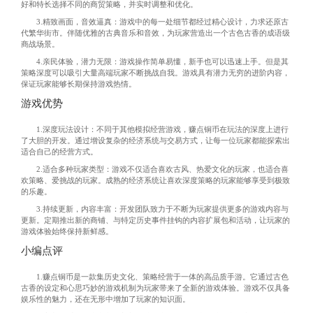
好和特长选择不同的商贸策略，并实时调整和优化。
3.精致画面，音效逼真：游戏中的每一处细节都经过精心设计，力求还原古
代繁华街市。伴随优雅的古典音乐和音效，为玩家营造出一个古色古香的成语级
商战场景。
4.亲民体验，潜力无限：游戏操作简单易懂，新手也可以迅速上手。但是其
策略深度可以吸引大量高端玩家不断挑战自我。游戏具有潜力无穷的进阶内容，
保证玩家能够长期保持游戏热情。
游戏优势
1.深度玩法设计：不同于其他模拟经营游戏，赚点铜币在玩法的深度上进行
了大胆的开发。通过增设复杂的经济系统与交易方式，让每一位玩家都能探索出
适合自己的经营方式。
2.适合多种玩家类型：游戏不仅适合喜欢古风、热爱文化的玩家，也适合喜
欢策略、爱挑战的玩家。成熟的经济系统让喜欢深度策略的玩家能够享受到极致
的乐趣。
3.持续更新，内容丰富：开发团队致力于不断为玩家提供更多的游戏内容与
更新。定期推出新的商铺、与特定历史事件挂钩的内容扩展包和活动，让玩家的
游戏体验始终保持新鲜感。
小编点评
1.赚点铜币是一款集历史文化、策略经营于一体的高品质手游。它通过古色
古香的设定和心思巧妙的游戏机制为玩家带来了全新的游戏体验。游戏不仅具备
娱乐性的魅力，还在无形中增加了玩家的知识面。