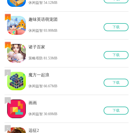
休闲益智 54.12MB
2
趣味英语萌宠团
下
载
休闲益智 93.99MB
3
诸子百家
下
载
策略塔防 81.53MB
4
魔方一起浪
下
载
休闲益智 66.67MB
5
画画
下
载
休闲益智 30.69MB
6
远征2