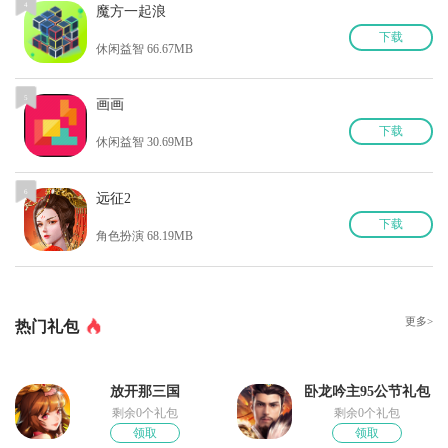
4
魔方一起浪
下
载
休闲益智 66.67MB
5
画画
下
载
休闲益智 30.69MB
6
远征2
下
载
角色扮演 68.19MB
更多>
热门礼包
放开那三国
卧龙吟主95公节礼包
剩余0个礼包
剩余0个礼包
领取
领取