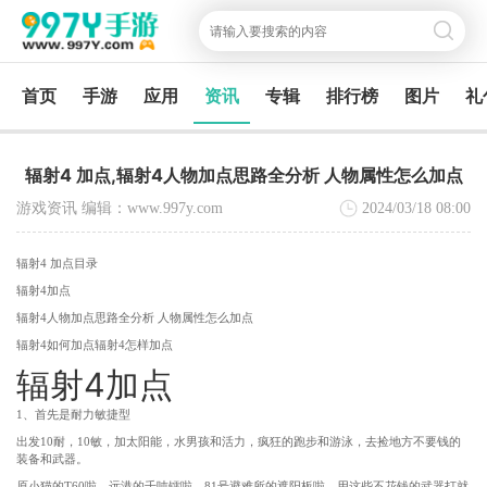
首页
手游
应用
资讯
专辑
排行榜
图片
礼
辐射4 加点,辐射4人物加点思路全分析 人物属性怎么加点
游戏资讯 编辑：www.997y.com
2024/03/18
08:00
辐射4 加点目录
辐射4加点
辐射4人物加点思路全分析 人物属性怎么加点
辐射4如何加点辐射4怎样加点
辐射4加点
1、首先是耐力敏捷型
出发10耐，10敏，加太阳能，水男孩和活力，疯狂的跑步和游泳，去捡地方不要钱的
装备和武器。
原小猫的T60啦，远港的千吨镭啦，81号避难所的遮阳板啦，用这些不花钱的武器打就