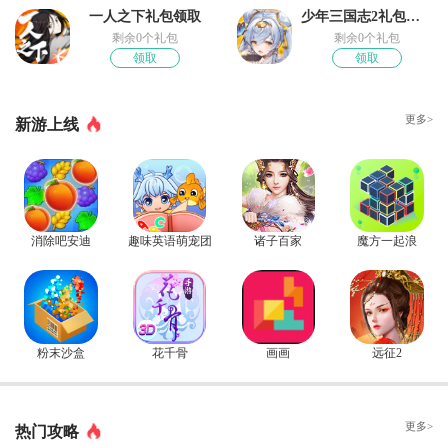
一人之下礼包领取
少年三国志2礼包奖励
剩余0个礼包
剩余0个礼包
领取
领取
更多>
新游上线
消除吧安迪
趣味英语萌宠团
诸子百家
魔方一起浪
粉末沙盒
花千骨
画画
远征2
更多>
热门攻略