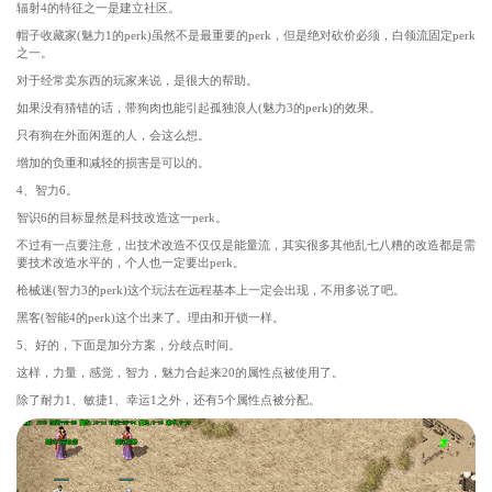
辐射4的特征之一是建立社区。
帽子收藏家(魅力1的perk)虽然不是最重要的perk，但是绝对砍价必须，白领流固定perk
之一。
对于经常卖东西的玩家来说，是很大的帮助。
如果没有猜错的话，带狗肉也能引起孤独浪人(魅力3的perk)的效果。
只有狗在外面闲逛的人，会这么想。
增加的负重和减轻的损害是可以的。
4、智力6。
智识6的目标显然是科技改造这一perk。
不过有一点要注意，出技术改造不仅仅是能量流，其实很多其他乱七八糟的改造都是需
要技术改造水平的，个人也一定要出perk。
枪械迷(智力3的perk)这个玩法在远程基本上一定会出现，不用多说了吧。
黑客(智能4的perk)这个出来了。理由和开锁一样。
5、好的，下面是加分方案，分歧点时间。
这样，力量，感觉，智力，魅力合起来20的属性点被使用了。
除了耐力1、敏捷1、幸运1之外，还有5个属性点被分配。