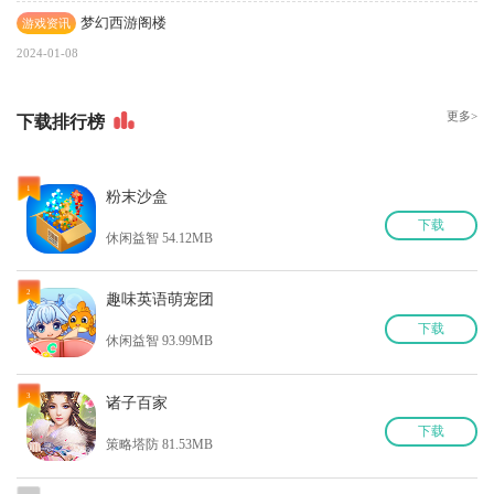
梦幻西游阁楼
游戏资讯
2024-01-08
更多>
下
载排行榜
1
粉末沙盒
下
载
休闲益智 54.12MB
2
趣味英语萌宠团
下
载
休闲益智 93.99MB
3
诸子百家
下
载
策略塔防 81.53MB