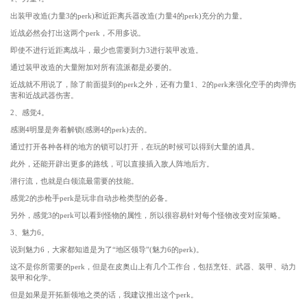
出装甲改造(力量3的perk)和近距离兵器改造(力量4的perk)充分的力量。
近战必然会打出这两个perk，不用多说。
即使不进行近距离战斗，最少也需要到力3进行装甲改造。
通过装甲改造的大量附加对所有流派都是必要的。
近战就不用说了，除了前面提到的perk之外，还有力量1、2的perk来强化空手的肉弹伤
害和近战武器伤害。
2、感觉4。
感测4明显是奔着解锁(感测4的perk)去的。
通过打开各种各样的地方的锁可以打开，在玩的时候可以得到大量的道具。
此外，还能开辟出更多的路线，可以直接插入敌人阵地后方。
潜行流，也就是白领流最需要的技能。
感觉2的步枪手perk是玩非自动步枪类型的必备。
另外，感觉3的perk可以看到怪物的属性，所以很容易针对每个怪物改变对应策略。
3、魅力6。
说到魅力6，大家都知道是为了“地区领导”(魅力6的perk)。
这不是你所需要的perk，但是在皮奥山上有几个工作台，包括烹饪、武器、装甲、动力
装甲和化学。
但是如果是开拓新领地之类的话，我建议推出这个perk。