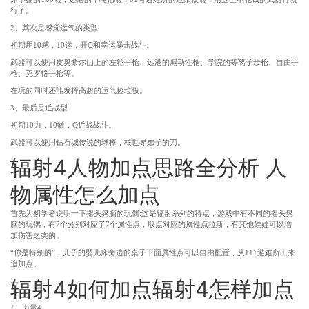
行了。
2、其次是感觉运气的类型
初期用10感，10运，开Q和幸运暴击战斗。
武器可以使用皮奥希尔山上的左轮手枪、远港的煽动性枪、学院的等离子步枪、自由手
枪、克罗格手枪等。
在玩的同时还能发挥高超的运气捡垃圾。
3、最后是近战型
初期10力，10敏，Q近战战斗。
武器可以使用钻石城传说的球棒，核世界弟子的刀。
辐射4人物加点思路全分析 人
物属性怎么加点
首先为初学者说明一下摇头晃脑的玩偶:这是辐射系列的特点，游戏中有不同的摇头晃
脑的玩偶，有7个分别对应了7个属性点，取点对应的属性点拉斯，有其他娃娃可以增
加伤害之类的。
“你是特别的”，儿子的婴儿床旁边的桌子下面属性点可以自由配置，从111避难所出来
追加点。
辐射4如何加点辐射4怎样加点
1、力量4。