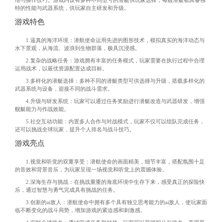
维与操作技巧。游戏内设有多种不同型号的潜艇供玩家选择，每艘潜艇都具备独
特的性能与武器系统，供玩家自主研发和升级。
游戏特色
1.逼真的海洋环境：潜航使命运用先进的图形技术，模拟真实的海洋动态与
水下景观，从海流、波浪到生物群落，极具沉浸感。
2.复杂的战略任务：游戏拥有丰富的任务模式，玩家需要在执行过程中合理
运用战术，以最优资源配置达成目标。
3.多样化的潜艇选择：多种不同的潜艇类型可供选择与升级，搭载多样化的
武器系统与设备，迎接不同的战斗需求。
4.升级与研发系统：玩家可以通过任务奖励进行潜艇改造与武器研发，增强
舰艇能力与作战效能。
5.社交互动功能：内置多人合作与对战模式，玩家不仅可以组队完成任务，
还可以挑战全球玩家，提升个人排名与战斗技巧。
游戏亮点
1.视觉和听觉的双重享受：潜航使命的画面精美，细节丰富，搭配氛围十足
的音效和背景音乐，为玩家呈现一场视觉和听觉上的震撼体验。
2.深海生存与挑战：在挑战重重的海底环境中生存下来，感受真正的探险快
乐，通过智慧与勇气完成具有挑战的任务。
3.创新的ai敌人：潜航使命中拥有多个具有独立思考能力的ai敌人，使玩家面
临不断变化的战斗局势，增加游戏的紧迫感和刺激感。