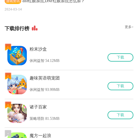
dnf红眼加点,DNF红眼加点怎么加？
游戏资讯
2024-03-14
更多>
下
载排行榜
1
粉末沙盒
下
载
休闲益智 54.12MB
2
趣味英语萌宠团
下
载
休闲益智 93.99MB
3
诸子百家
下
载
策略塔防 81.53MB
4
魔方一起浪