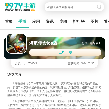
首页
手游
应用
资讯
专辑
排行榜
图片
礼
潜航使命ios版
类型 : 动作格斗
立即下载
游戏大小: 97.0MB
更新时间: 2024-02-27
游戏简介
1.潜航使命结合了军事战略与探险元素，以其精致的画面和逼真的声音效
果，吸引了众多海战爱好者的关注。玩家可以体验从驾驶潜艇、指挥作战到研究
升级的全方位模拟过程。借助先进的游戏引擎，潜航使命真实再现了海洋环境中
的各类物理变化，使玩家宛如置身于真实海底。
2.玩家将在深海中接受各种挑战任务，包括但不限于侦察敌舰、打击目标、
营救友军以及探索遗迹。每个任务都有其独特的挑战和目标，考验玩家的战略思