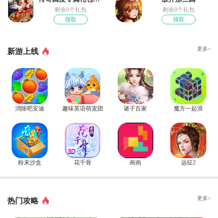
剩余0个礼包
剩余0个礼包
领取
领取
更多>
新游上线
消除吧安迪
趣味英语萌宠团
诸子百家
魔方一起浪
粉末沙盒
花千骨
画画
远征2
更多>
热门攻略