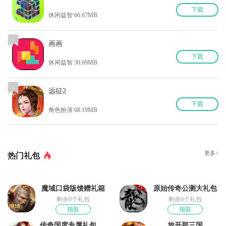
下
载
休闲益智 66.67MB
5
画画
下
载
休闲益智 30.69MB
6
远征2
下
载
角色扮演 68.19MB
更多>
热门礼包
魔域口袋版馈赠礼箱
原始传奇公测大礼包
剩余0个礼包
剩余0个礼包
领取
领取
传奇国度专属礼包领取
放开那三国