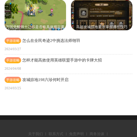
万国觉醒领土迁移是否有具体规定要
马超攻城掠地要求掌握哪些技巧
求
怎么在全民奇迹2中挑选法师翎羽
手游攻略
2024/03/27
怎样才能高效使用英雄联盟手游中的卡牌大招
手游攻略
2024/04/08
攻城掠地198六珍何时开启
手游攻略
2024/03/25
关于我们
联系方式
免责声明
商务洽谈