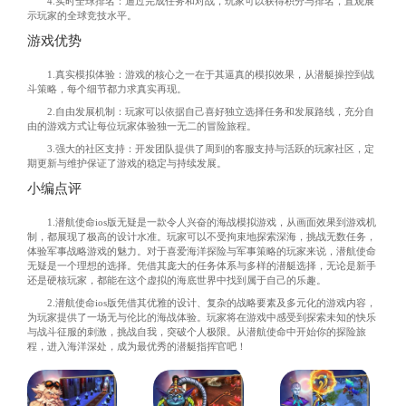
4.实时全球排名：通过完成任务和对战，玩家可以获得积分与排名，直观展
示玩家的全球竞技水平。
游戏优势
1.真实模拟体验：游戏的核心之一在于其逼真的模拟效果，从潜艇操控到战
斗策略，每个细节都力求真实再现。
2.自由发展机制：玩家可以依据自己喜好独立选择任务和发展路线，充分自
由的游戏方式让每位玩家体验独一无二的冒险旅程。
3.强大的社区支持：开发团队提供了周到的客服支持与活跃的玩家社区，定
期更新与维护保证了游戏的稳定与持续发展。
小编点评
1.潜航使命ios版无疑是一款令人兴奋的海战模拟游戏，从画面效果到游戏机
制，都展现了极高的设计水准。玩家可以不受拘束地探索深海，挑战无数任务，
体验军事战略游戏的魅力。对于喜爱海洋探险与军事策略的玩家来说，潜航使命
无疑是一个理想的选择。凭借其庞大的任务体系与多样的潜艇选择，无论是新手
还是硬核玩家，都能在这个虚拟的海底世界中找到属于自己的乐趣。
2.潜航使命ios版凭借其优雅的设计、复杂的战略要素及多元化的游戏内容，
为玩家提供了一场无与伦比的海战体验。玩家将在游戏中感受到探索未知的快乐
与战斗征服的刺激，挑战自我，突破个人极限。从潜航使命中开始你的探险旅
程，进入海洋深处，成为最优秀的潜艇指挥官吧！