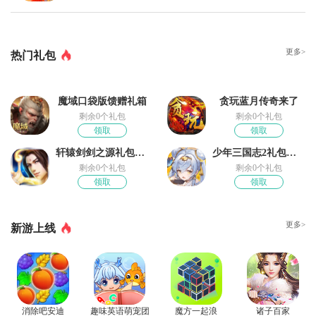
更多>
热门礼包
魔域口袋版馈赠礼箱
贪玩蓝月传奇来了
剩余0个礼包
剩余0个礼包
领取
领取
轩辕剑剑之源礼包领取
少年三国志2礼包奖励
剩余0个礼包
剩余0个礼包
领取
领取
更多>
新游上线
消除吧安迪
趣味英语萌宠团
魔方一起浪
诸子百家