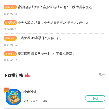
背影猜猜猜所有答案,背影猜猜猜 有个白头发黑衣服还有个披风的是谁
游戏资讯
2024-02-11
小鱼人加点,求教，小鱼到底是主e还是主w，副什么
游戏资讯
2024-01-26
王者荣耀s19赛季什么时候开始,
游戏资讯
2024-01-12
魔武网游,魔武网游全本TXT下载免费网？
游戏资讯
2024-02-17
更多>
下
载排行榜
1
粉末沙盒
下
载
休闲益智 54.12MB