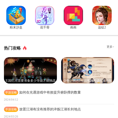
粉末沙盒
花千骨
画画
远征2
更多>
热门攻略
王国纪元需要准备多少等级才能挑战
少年三国志2军团争锋共进行多少轮
边境之门
如何在光遇游戏中有效提升俯卧撑的数量
手游攻略
2024/04/12
放置江湖有没有推荐的淬炼江湖长剑地点
手游攻略
2024/03/26