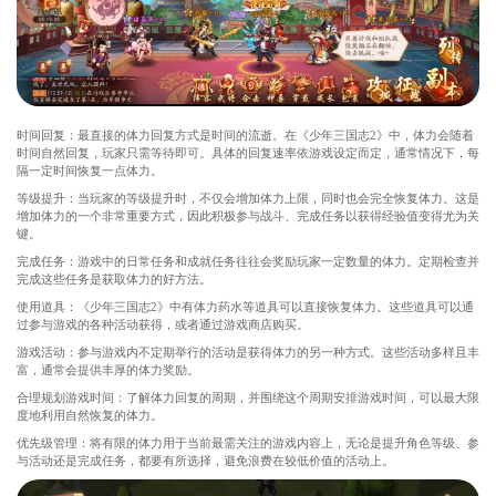
时间回复：最直接的体力回复方式是时间的流逝。在《少年三国志2》中，体力会随着
时间自然回复，玩家只需等待即可。具体的回复速率依游戏设定而定，通常情况下，每
隔一定时间恢复一点体力。
等级提升：当玩家的等级提升时，不仅会增加体力上限，同时也会完全恢复体力。这是
增加体力的一个非常重要方式，因此积极参与战斗、完成任务以获得经验值变得尤为关
键。
完成任务：游戏中的日常任务和成就任务往往会奖励玩家一定数量的体力。定期检查并
完成这些任务是获取体力的好方法。
使用道具：《少年三国志2》中有体力药水等道具可以直接恢复体力。这些道具可以通
过参与游戏的各种活动获得，或者通过游戏商店购买。
游戏活动：参与游戏内不定期举行的活动是获得体力的另一种方式。这些活动多样且丰
富，通常会提供丰厚的体力奖励。
合理规划游戏时间：了解体力回复的周期，并围绕这个周期安排游戏时间，可以最大限
度地利用自然恢复的体力。
优先级管理：将有限的体力用于当前最需关注的游戏内容上，无论是提升角色等级、参
与活动还是完成任务，都要有所选择，避免浪费在较低价值的活动上。