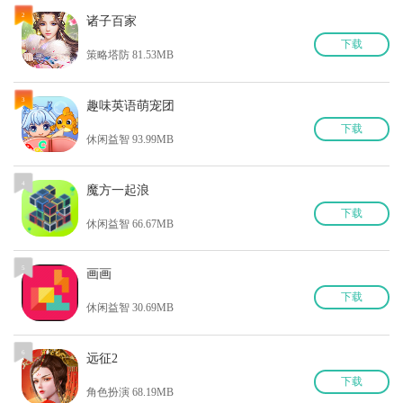
2
诸子百家
下
载
策略塔防 81.53MB
3
趣味英语萌宠团
下
载
休闲益智 93.99MB
4
魔方一起浪
下
载
休闲益智 66.67MB
5
画画
下
载
休闲益智 30.69MB
6
远征2
下
载
角色扮演 68.19MB