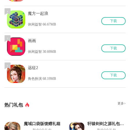
4
魔方一起浪
下
载
休闲益智 66.67MB
5
画画
下
载
休闲益智 30.69MB
6
远征2
下
载
角色扮演 68.19MB
更多>
热门礼包
魔域口袋版馈赠礼箱
轩辕剑剑之源礼包领取