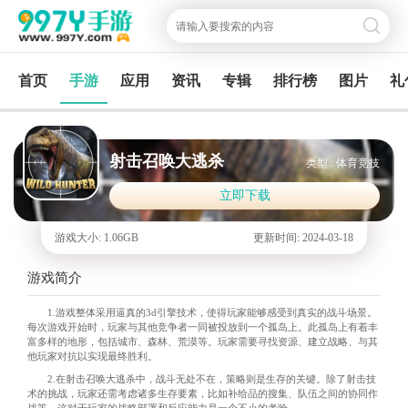
首页
手游
应用
资讯
专辑
排行榜
图片
礼
射击召唤大逃杀
类型 : 体育竞技
立即下载
游戏大小: 1.06GB
更新时间: 2024-03-18
游戏简介
1.游戏整体采用逼真的3d引擎技术，使得玩家能够感受到真实的战斗场景。
每次游戏开始时，玩家与其他竞争者一同被投放到一个孤岛上。此孤岛上有着丰
富多样的地形，包括城市、森林、荒漠等。玩家需要寻找资源、建立战略、与其
他玩家对抗以实现最终胜利。
2.在射击召唤大逃杀中，战斗无处不在，策略则是生存的关键。除了射击技
术的挑战，玩家还需考虑诸多生存要素，比如补给品的搜集、队伍之间的协同作