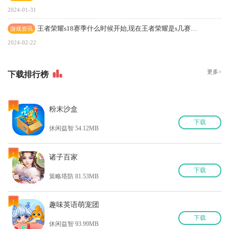
2024-01-31
王者荣耀s18赛季什么时候开始,现在王者荣耀是s几赛季?
游戏资讯
2024-02-22
更多>
下
载排行榜
1
粉末沙盒
下
载
休闲益智 54.12MB
2
诸子百家
下
载
策略塔防 81.53MB
3
趣味英语萌宠团
下
载
休闲益智 93.99MB