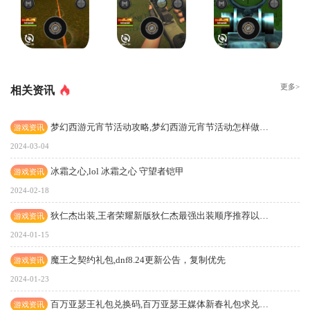
更多>
相关资讯
梦幻西游元宵节活动攻略,梦幻西游元宵节活动怎样做#24
游戏资讯
2024-03-04
冰霜之心,lol 冰霜之心 守望者铠甲
游戏资讯
2024-02-18
狄仁杰出装,王者荣耀新版狄仁杰最强出装顺序推荐以及思路解析
游戏资讯
2024-01-15
魔王之契约礼包,dnf8.24更新公告，复制优先
游戏资讯
2024-01-23
百万亚瑟王礼包兑换码,百万亚瑟王媒体新春礼包求兑换码，可用的请私戳我！！！多谢！！！！
游戏资讯