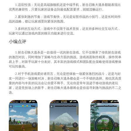
1.适应性强：无论是高端旗舰机还是中端手机，射击召唤大逃杀都能表现出
优秀的兼容性，只要玩家的设备达到最低配置要求，就能流畅运行。
2.紧张刺激的节奏：游戏节奏快，无论是短暂停战的小技巧，还是长时间作
战的战略，都让玩家感受到紧张的氛围。
3.多样的互动方式：游戏中不仅限于战术竞技，还支持多种社交互动方式，
玩家可以通过游戏内置的聊天功能来进行交流。
小编点评
1.射击召唤大逃杀是一款值得一试的射击游戏。它不仅继承了传统射击游戏
的激烈对抗，同时增加了策略与生存方面的挑战。游戏画面制作精美，操作简单
易上手，对新手玩家十分友好。其丰富的游戏模式和团队配合策略使得游戏整体
可玩性极高。
2.对于手机游戏爱好者而言，无论是想体验一场紧张激烈的战斗，还是与好
友一同进行一场策略对决，射击召唤大逃杀都会是一个不错的选择。相信其高质
量的内容与丰富的玩法会让你爱不释手。无论你是常年混迹于移动游戏的老玩
家，还是竞技场上的新手，射击召唤大逃杀都将会是你追寻刺激与挑战的不二之
选。