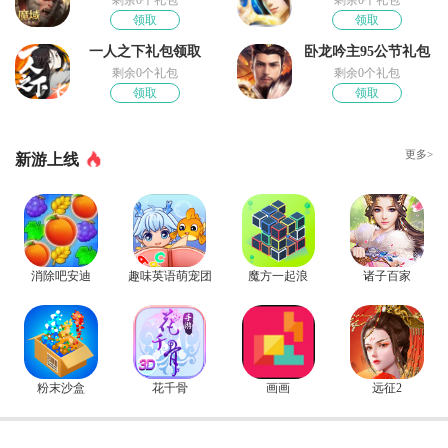
剩余0个礼包
剩余0个礼包
领取
领取
一人之下礼包领取
卧龙吟主95公节礼包
剩余0个礼包
剩余0个礼包
领取
领取
更多>
新游上线
消除吧安迪
趣味英语萌宠团
魔方一起浪
诸子百家
粉末沙盒
花千骨
画画
远征2