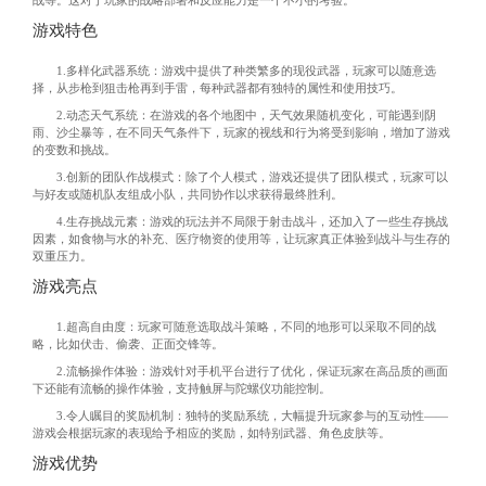
战等。这对于玩家的战略部署和反应能力是一个不小的考验。
游戏特色
1.多样化武器系统：游戏中提供了种类繁多的现役武器，玩家可以随意选
择，从步枪到狙击枪再到手雷，每种武器都有独特的属性和使用技巧。
2.动态天气系统：在游戏的各个地图中，天气效果随机变化，可能遇到阴
雨、沙尘暴等，在不同天气条件下，玩家的视线和行为将受到影响，增加了游戏
的变数和挑战。
3.创新的团队作战模式：除了个人模式，游戏还提供了团队模式，玩家可以
与好友或随机队友组成小队，共同协作以求获得最终胜利。
4.生存挑战元素：游戏的玩法并不局限于射击战斗，还加入了一些生存挑战
因素，如食物与水的补充、医疗物资的使用等，让玩家真正体验到战斗与生存的
双重压力。
游戏亮点
1.超高自由度：玩家可随意选取战斗策略，不同的地形可以采取不同的战
略，比如伏击、偷袭、正面交锋等。
2.流畅操作体验：游戏针对手机平台进行了优化，保证玩家在高品质的画面
下还能有流畅的操作体验，支持触屏与陀螺仪功能控制。
3.令人瞩目的奖励机制：独特的奖励系统，大幅提升玩家参与的互动性——
游戏会根据玩家的表现给予相应的奖励，如特别武器、角色皮肤等。
游戏优势