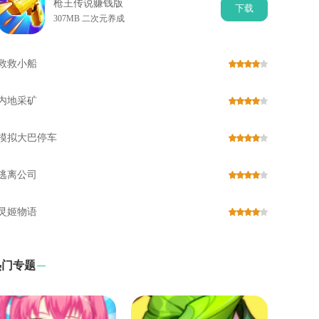
枪王传说赚钱版
下
载
307MB 二次元养成
救救小船
内地采矿
模拟大巴停车
逃离公司
灵姬物语
热门专题