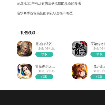
卧虎藏龙2中有没有快速获取技能经验的办法
逆水寒手游驱狼技能的获取途径有哪些
礼包领取
魔域口袋版馈赠礼箱
剩余 0个礼包
剩余 0
领取
领取
轩辕剑剑之源礼包领取
放开那
剩余 0个礼包
剩余 0
领取
领取