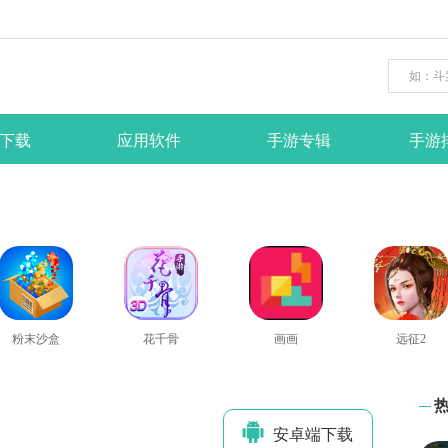
下载
应用软件
手游专辑
手游
粉末沙盒
花千骨
画画
远征2
安卓端下
载